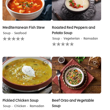
Mediterranean Fish Stew
Roasted Red Peppers and
Potato Soup
Soup
Seafood
لم
Soup
Vegeterian
Ramadan
يتم
لم
تقديم
يتم
أي
تقديم
تقييمات
أي
لهذا
تقييمات
لهذا
Pickled Chicken Soup
Beef Orzo and Vegetable
Soup
Soup
Chicken
Ramadan
لم