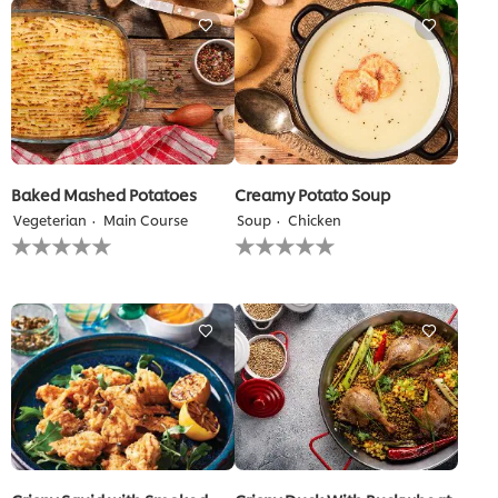
Baked Mashed Potatoes
Creamy Potato Soup
Vegeterian
Main Course
Soup
Chicken
لم
لم
يتم
يتم
تقديم
تقديم
أي
أي
تقييمات
تقييمات
لهذا
لهذا