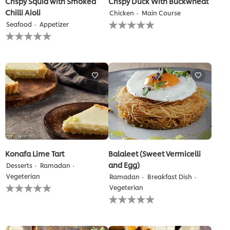
Crispy Squid with Smoked
Crispy Duck With Buckwheat
Chilli Aioli
Chicken
Main Course
لم
Seafood
Appetizer
يتم
لم
تقديم
يتم
أي
تقديم
تقييمات
أي
لهذا
تقييمات
لهذا
Konafa Lime Tart
Balaleet (Sweet Vermicelli
and Egg)
Desserts
Ramadan
Vegeterian
Ramadan
Breakfast Dish
لم
Vegeterian
يتم
لم
تقديم
يتم
أي
تقديم
تقييمات
أي
لهذا