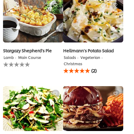
تقييمات
لهذا
Stargazy Shepherd’s Pie
Hellmann's Potato Salad
Lamb
Main Course
Salads
Vegeterian
لم
Christmas
يتم
متوسط
(2)
تقديم
التقييم
أي
لهذا
تقييمات
هو
لهذا
5.0
من
5
من
2
تقييمات.