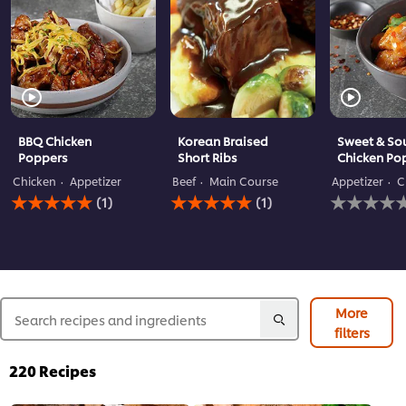
BBQ Chicken
Korean Braised
Sweet & Sou
Poppers
Short Ribs
Chicken Po
Chicken
Appetizer
Beef
Main Course
Appetizer
C
لم
متوسط
متوسط
(1)
(1)
يتم
التقييم
التقييم
تقديم
لهذا
لهذا
أي
هو
هو
5.0
5.0
تقييمات
لهذا
من
من
5
5
من
من
More
1
1
filters
تقييمات.
تقييمات.
220
Recipes