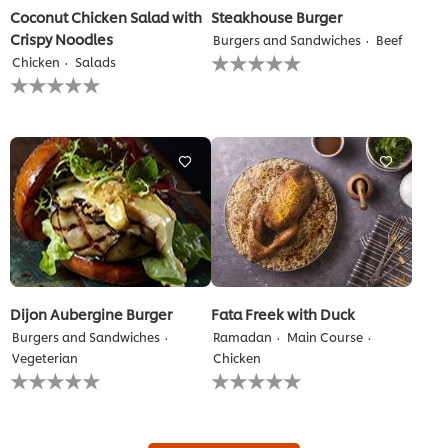
Coconut Chicken Salad with
Steakhouse Burger
Crispy Noodles
Burgers and Sandwiches
Beef
لم
Chicken
Salads
يتم
لم
تقديم
يتم
أي
تقديم
تقييمات
أي
لهذا
تقييمات
لهذا
Dijon Aubergine Burger
Fata Freek with Duck
Burgers and Sandwiches
Ramadan
Main Course
Vegeterian
Chicken
لم
لم
يتم
يتم
تقديم
تقديم
أي
أي
تقييمات
تقييمات