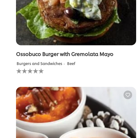
Ossobuco Burger with Gremolata Mayo
Burgers and Sandwiches
Beef
لم
يتم
تقديم
أي
تقييمات
لهذا