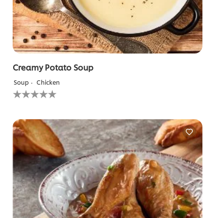
Creamy Potato Soup
Soup
Chicken
لم
يتم
تقديم
أي
تقييمات
لهذا