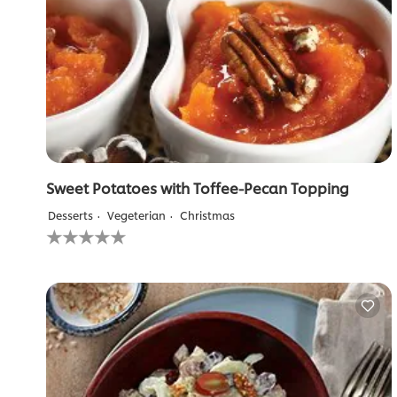
Sweet Potatoes with Toffee-Pecan Topping
Desserts
Vegeterian
Christmas
لم
يتم
تقديم
أي
تقييمات
لهذا