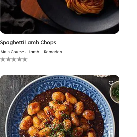
Spaghetti Lamb Chops
Main Course
Lamb
Ramadan
لم
يتم
تقديم
أي
تقييمات
لهذا