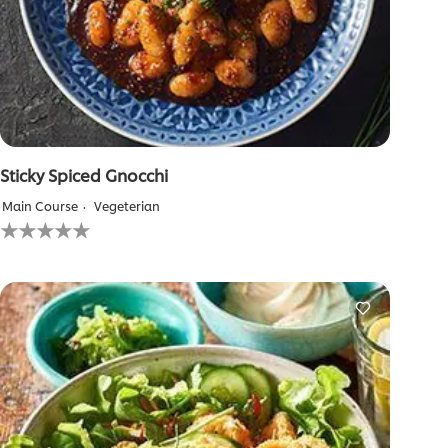
Sticky Spiced Gnocchi
Main Course
Vegeterian
لم
يتم
تقديم
أي
تقييمات
لهذا