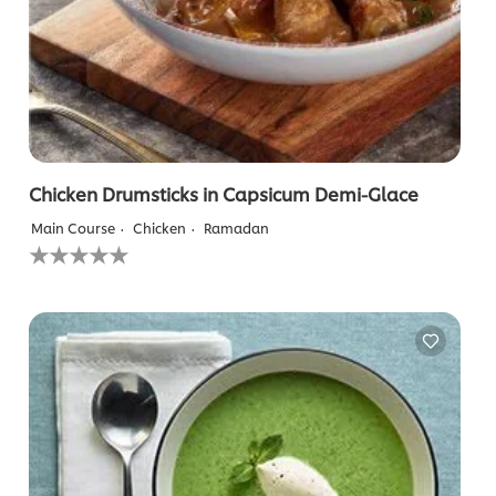
Chicken Drumsticks in Capsicum Demi-Glace
Main Course
Chicken
Ramadan
لم
يتم
تقديم
أي
تقييمات
لهذا