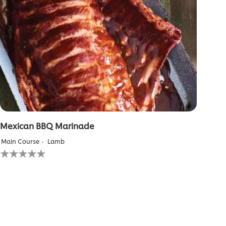
Mexican BBQ Marinade
Main Course
Lamb
لم
يتم
تقديم
أي
تقييمات
لهذا