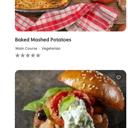
Baked Mashed Potatoes
Main Course
Vegeterian
لم
يتم
تقديم
أي
تقييمات
لهذا