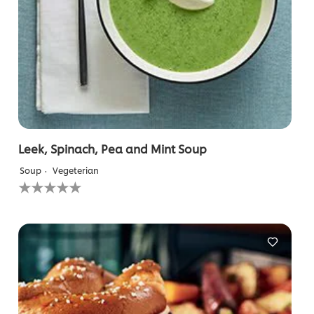
Leek, Spinach, Pea and Mint Soup
Soup
Vegeterian
لم
يتم
تقديم
أي
تقييمات
لهذا