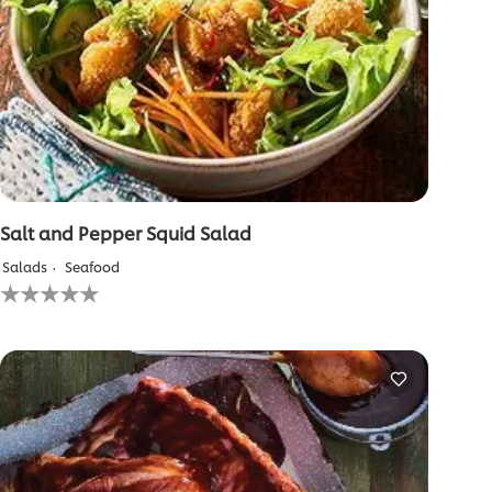
Salt and Pepper Squid Salad
Salads
Seafood
لم
يتم
تقديم
أي
تقييمات
لهذا