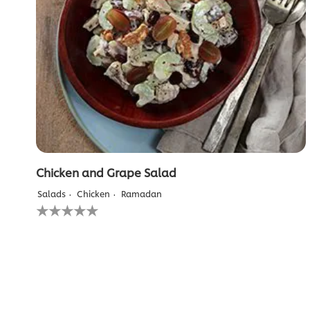
Chicken and Grape Salad
Salads
Chicken
Ramadan
لم
يتم
تقديم
أي
تقييمات
لهذا