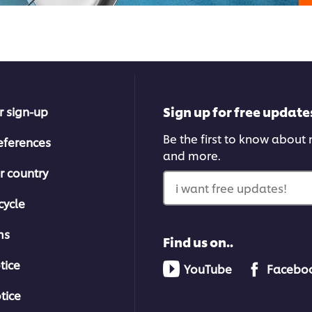
Sign up for free update
r sign-up
Be the first to know about n
eferences
and more.
r country
i want free updates!
cycle
ms
Find us on..
tice
YouTube
Facebo
tice