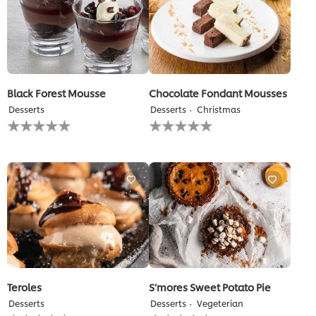
Black Forest Mousse
Chocolate Fondant Mousses
Desserts
Desserts
Christmas
لم
لم
يتم
يتم
تقديم
تقديم
أي
أي
تقييمات
تقييمات
لهذا
لهذا
Teroles
S’mores Sweet Potato Pie
Desserts
Desserts
Vegeterian
لم
لم