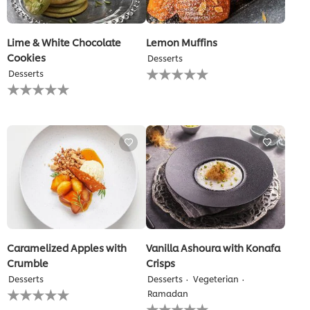
Lime & White Chocolate
Lemon Muffins
Cookies
Desserts
لم
Desserts
يتم
لم
تقديم
يتم
أي
تقديم
تقييمات
أي
لهذا
تقييمات
لهذا
Caramelized Apples with
Vanilla Ashoura with Konafa
Crumble
Crisps
Desserts
Desserts
Vegeterian
لم
Ramadan
يتم
لم