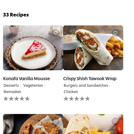
33
Recipes
Konafa Vanilla Mousse
Crispy Shish Tawook Wrap
Desserts
Vegeterian
Burgers and Sandwiches
Ramadan
Chicken
لم
لم
يتم
يتم
تقديم
تقديم
أي
أي
تقييمات
تقييمات
لهذا
لهذا