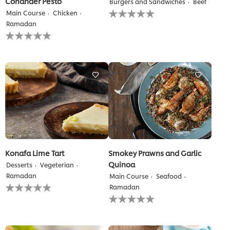
Coriander Pesto
Burgers and Sandwiches
Beef
لم
Main Course
Chicken
يتم
Ramadan
تقديم
لم
أي
يتم
تقييمات
تقديم
لهذا
أي
تقييمات
لهذا
Konafa Lime Tart
Smokey Prawns and Garlic
Quinoa
Desserts
Vegeterian
Ramadan
Main Course
Seafood
لم
Ramadan
يتم
لم
تقديم
يتم
أي
تقديم
تقييمات
أي
لهذا