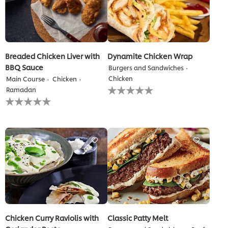
Breaded Chicken Liver with
Dynamite Chicken Wrap
BBQ Sauce
Burgers and Sandwiches
Chicken
Main Course
Chicken
لم
Ramadan
يتم
لم
تقديم
يتم
أي
تقديم
تقييمات
أي
لهذا
تقييمات
لهذا
Chicken Curry Raviolis with
Classic Patty Melt