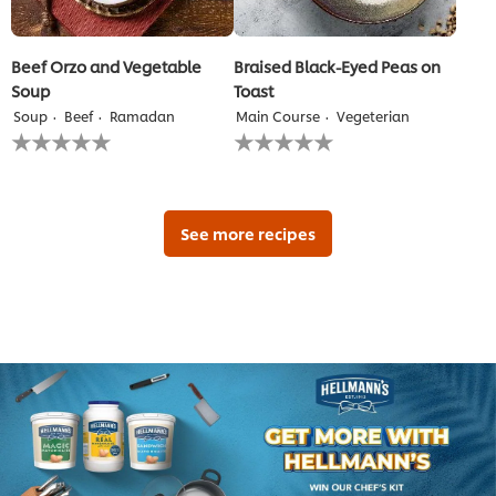
Beef Orzo and Vegetable
Braised Black-Eyed Peas on
Soup
Toast
Soup
Beef
Ramadan
Main Course
Vegeterian
لم
لم
يتم
يتم
تقديم
تقديم
أي
أي
تقييمات
تقييمات
لهذا
لهذا
See more recipes