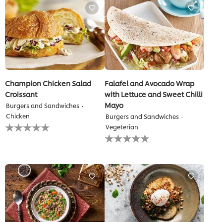
تقييمات
لهذا
Champion Chicken Salad
Falafel and Avocado Wrap
Croissant
with Lettuce and Sweet Chilli
Mayo
Burgers and Sandwiches
Chicken
Burgers and Sandwiches
لم
Vegeterian
يتم
لم
تقديم
يتم
أي
تقديم
تقييمات
أي
لهذا
تقييمات
لهذا