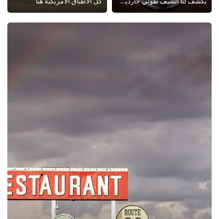
يكشف لنا الشيف طوني جارديلا عن أطباقه البريطانية المفضلة ويقدم بعض النصائح حول طريقة صنعها.
كل الأطباق الأمريكية هنا