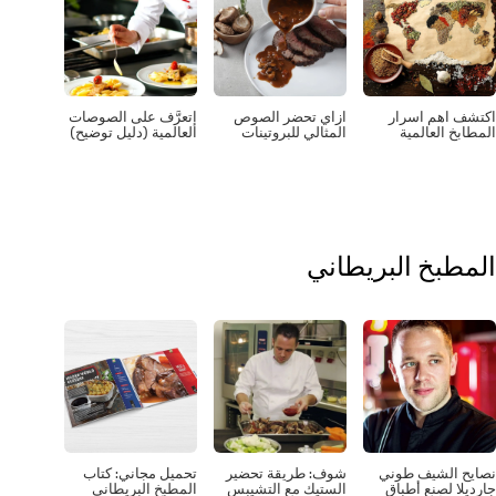
اهم اسرار
ازاي تحضر الصوص
إتعرَّف على الصوصات
 العالمية
المثالي للبروتينات
العالمية (دليل توضيح)
بخ البريطاني
الشيف طوني
شوف: طريقة تحضير
تحميل مجاني: كتاب
 لصنع أطباق
الستيك مع التشيبس
المطبخ البريطاني