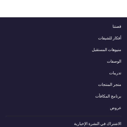
نا
ار للشيفات
وهات المستقبل
وصفات
يبات
ر المنتجات
امج المكافأت
وض
شتراك في النشرة الإخبارية