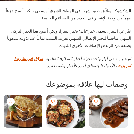
وكة مثلاً هو طبق شهير في المطبخ الشرق أوسطي ، لكنه أصبح جزءاً
 من وجبة الإفطار في العديد من المطاعم العالمية.
عن البيتزا: يسمى خبز "بايد" بخبز البيتزا، ولكن أصبح هذا الخبز التركي
 منافساً للخبز الإيطالي الشهير. نعرف السبب تماماً عند تذوقه مدهوناً
 من الزبدة والإضافات الأخرى اللذيذة.
بب تبقى أول واحد تجيله أخبار المطابخ العالمية،
سجّل في نشراتنا
دية
حالاً، واحنا هنبعتلك أجدد الأخبار والوصفات.
فات ليها علاقة بموضوعك