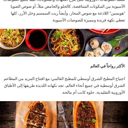
وية بين المكونات المتناقضة، كالحلو والحامض مثلاً، أو صوص الصويا
سين" اللاذعة مع صوص المحار، وأيضاً زيت السمسم وخل الأرز، كلها
 نكهة فريدة ومميزة للصوصات الآسيوية
ر رواجاً في العالم
اح المطبخ الشرق أوسطي للمطبخ العالمي: مع افتتاح المزيد من المطاعم
 أوسطية في جميع أنحاء العالم، تجد نكهاته اللذيذة طريقها إلى الأطباق
وبية التقليدية، حلوة كانت أم مالحة.