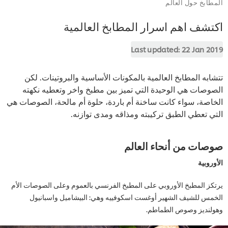
ابخ حول العالم
شف اهم اسرار المطابخ العالمية
Last updated:
22 Jan 
به المطابخ العالمية بالمكونات الأساسية والبروتينات. لكن
صات هي الوحيدة التي تميز بين مطبخ واخر وتعطيه نكهته
صة، سواء كانت ساخنة أم باردة، حلوة أم مالحة، الصوصات هي
 تعطي الطبق تركيبته ومذاقه ومدى توازنه.
ات من أنحاء العالم
وبية
ز المطبخ الأوروبي على المطبخ الفرنسي بالعموم وعلى الصوصات الأم
س للشيف الشهير أوغست اسكوفييه وهي: البيشاميل واسبانيول
نديز وصوص الطماطم.