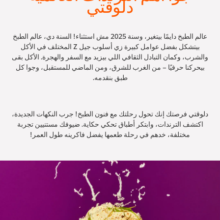
دلوقتي
عالم الطبخ دايمًا بيتغير، وسنة 2025 مش استثناء! السنة دي، عالم الطبخ
بيتشكل بفضل عوامل كبيرة زي أسلوب جيل Z المختلف في الأكل
والشرب، وكمان التبادل الثقافي اللي بيزيد مع السفر والهجرة. الأكل بقى
بيحركنا حرفيًا – من الغرب للشرق، ومن الماضي للمستقبل، وجوا كل
طبق بنقدمه.
دلوقتي فرصتك إنك تحول رحلتك مع فنون الطبخ! جرب النكهات الجديدة،
اكتشف الترندات، وابتكر أطباق تحكي حكاية. ضيوفك مستنيين تجربة
مختلفة، خدهم في رحلة طعمها يفضل فاكرينه طول العمر!