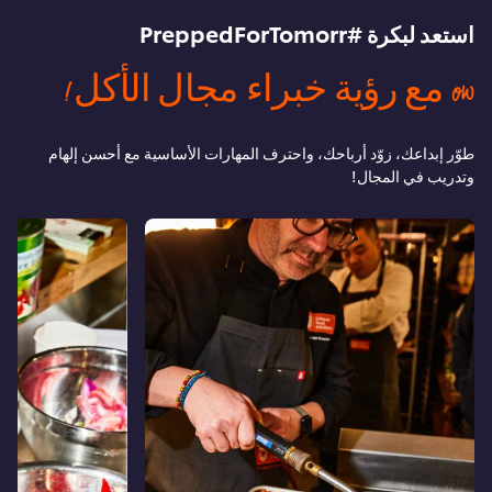
استعد لبكرة #PreppedForTomorr
ow مع رؤية خبراء مجال الأكل!
طوّر إبداعك، زوّد أرباحك، واحترف المهارات الأساسية مع أحسن إلهام
وتدريب في المجال!