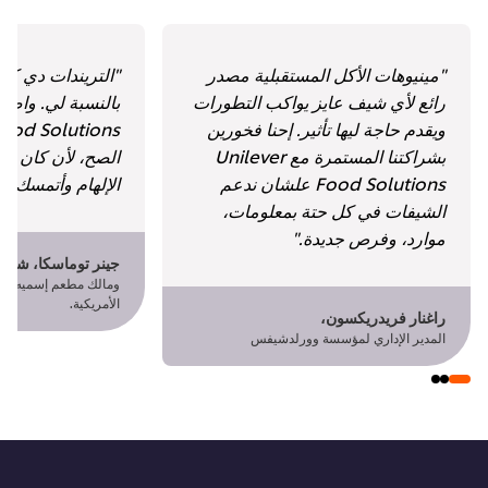
"مينيوهات الأكل المستقبلية مصدر
"التريندات دي كان
رائع لأي شيف عايز يواكب التطورات
ويقدم حاجة ليها تأثير. إحنا فخورين
بشراكتنا المستمرة مع Unilever
الصح، لأن كان سهل
Food Solutions علشان ندعم
الإلهام وأتمسك بيه
الشيفات في كل حتة بمعلومات،
موارد، وفرص جديدة."
جينر توماسكا، شيف
ومالك مطعم إسميه، شيك
الأمريكية.
راغنار فريدريكسون،
المدير الإداري لمؤسسة وورلدشيفس