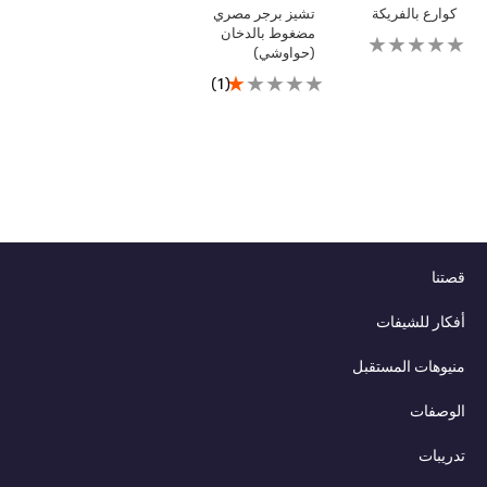
كوارع بالفريكة
تشيز برجر مصري
مضغوط بالدخان
لم
(حواوشي)
يتم
تقديم
متوسط
(1)
أي
التقييم
تقييمات
لهذا
لهذا
هو
1.0
من
5
من
1
تقييمات.
قصتنا
أفكار للشيفات
منيوهات المستقبل
الوصفات
تدريبات