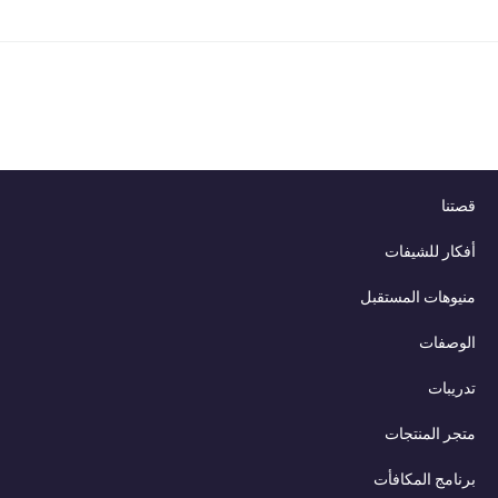
قصتنا
أفكار للشيفات
منيوهات المستقبل
الوصفات
تدريبات
متجر المنتجات
برنامج المكافأت