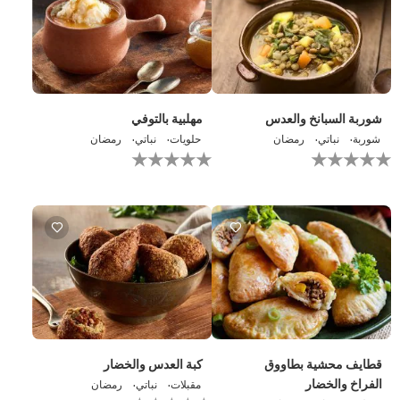
شوربة السبانخ والعدس
مهلبية بالتوفي
شوربة
نباتي
رمضان
حلويات
نباتي
رمضان
لم
لم
يتم
يتم
تقديم
تقديم
أي
أي
تقييمات
تقييمات
لهذا
لهذا
قطايف محشية بطاووق
كبة العدس والخضار
الفراخ والخضار
مقبلات
نباتي
رمضان
لم