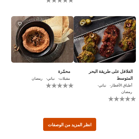
تقديم
يتم
أي
تقديم
تقييمات
أي
لهذا
تقييمات
لهذا
الفلافل على طريقة البحر
محمّرة
المتوسط
مقبلات
نباتي
رمضان
لم
أطباق الأفطار
نباتي
يتم
رمضان
تقديم
لم
أي
يتم
تقييمات
تقديم
لهذا
أي
تقييمات
لهذا
انظر المزيد من الوصفات