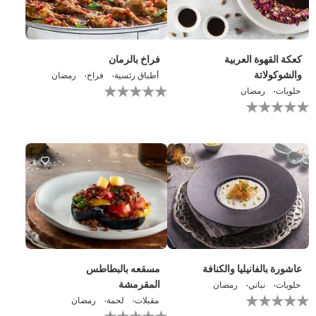
كعكة القهوة العربية
فراخ بالرمان
والشوكولاتة
أطباق رئسية
فراخ
رمضان
لم
حلويات
رمضان
يتم
لم
تقديم
يتم
أي
تقديم
تقييمات
أي
لهذا
تقييمات
لهذا
عاشورة بالفانيليا والكنافة
مسقعه بالبطاطس
المقرمشة
حلويات
نباتي
رمضان
لم
مقبلات
لحمة
رمضان
يتم
لم