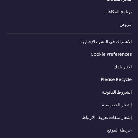
امج المكافأت
وض
شتراك في النشرة الإخبارية
Cookie Preferenc
ار بلدك
Please Recyc
روط القانونية
ار الخصوصية
ار ملفات تعريف الارتباط
طة الموقع