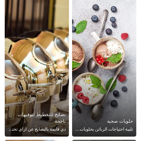
نصايح للتخطيط لبوفيهات
ويات صحية
ناجحة
تلبية احتياجات الزبائن بحلويات الفواكه
دي قايمة بالنصايح عن ازاي تختار البوفيه اللي هتخلّي الزبائن يرجعوا يطلبوا تاني.