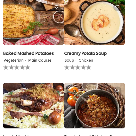
Baked Mashed Potatoes
Creamy Potato Soup
Vegeterian
Main Course
Soup
Chicken
لم
لم
يتم
يتم
تقديم
تقديم
أي
أي
تقييمات
تقييمات
لهذا
لهذا