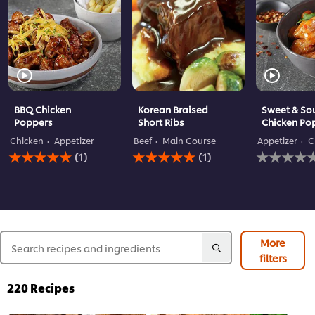
BBQ Chicken
Korean Braised
Sweet & Sou
Poppers
Short Ribs
Chicken Po
Chicken
Appetizer
Beef
Main Course
Appetizer
C
لم
متوسط
متوسط
(1)
(1)
يتم
التقييم
التقييم
تقديم
لهذا
لهذا
أي
هو
هو
5.0
5.0
تقييمات
لهذا
من
من
5
5
من
من
More
1
1
filters
تقييمات.
تقييمات.
220
Recipes