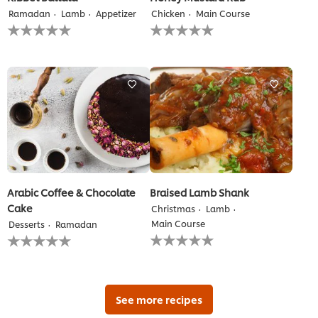
Ramadan
Lamb
Appetizer
Chicken
Main Course
لم
لم
يتم
يتم
تقديم
تقديم
أي
أي
تقييمات
تقييمات
لهذا
لهذا
Arabic Coffee & Chocolate
Braised Lamb Shank
Cake
Christmas
Lamb
Main Course
Desserts
Ramadan
لم
لم
يتم
يتم
تقديم
تقديم
أي
أي
تقييمات
تقييمات
لهذا
لهذا
See more recipes