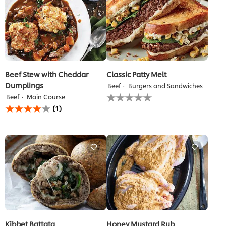
Beef Stew with Cheddar
Classic Patty Melt
Dumplings
Beef
Burgers and Sandwiches
لم
Beef
Main Course
يتم
متوسط
(1)
تقديم
التقييم
أي
لهذا
تقييمات
هو
لهذا
4.0
من
5
من
1
تقييمات.
Kibbet Battata
Honey Mustard Rub