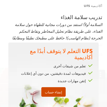
أكاديمية UFS
تدريب سلامة الغذاء
السلامة أولاً! استفد من دورات مجانية للطهاة حول سلامة
الغذاء، على طريقة نظام تحليل المخاطر ونقاط التحكم
الحرجة (نظام الهاسب)! حافظ على مطبخك نظيفًا ومطابقًا
للمعايير! | Unilever Food Solutions.
UFS التعلم لا يتوقف أبدًا مع
Last updated:
21 Jul 2023
أكاديمية
تعلم من شيفات آخرى
فيديوهات لمدة دقيقتين، من دون أي إعلانات
إتقن مهارات جديدة
This video player may use cookies or other
إنشاء حساب
browser storage. If you agree to this please
click the Accept button below.