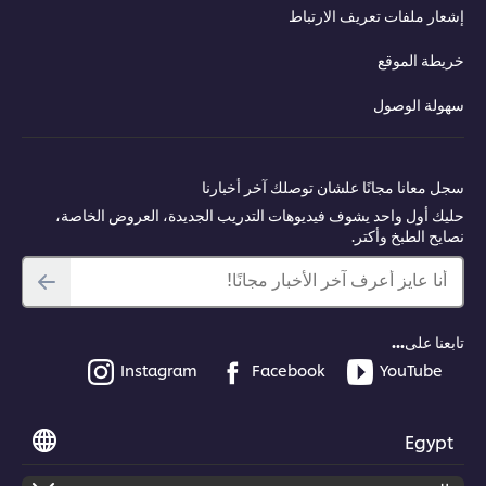
إشعار ملفات تعريف الارتباط
01:15
خريطة الموقع
الفصل الثالث. الحد من التعقيد
سهولة الوصول
تعلّم كيف تحدّ من تعقيد العملية داخل مطبخك لخلق بيئة عمل فعّالة وسهلة.
سجل معانا مجانًا علشان توصلك آخر أخبارنا
حليك أول واحد يشوف فيديوهات التدريب الجديدة، العروض الخاصة،
نصايح الطبخ وأكتر.
أنا عايز أعرف آخر الأخبار مجانًا!
This video player may use cookies or other
browser storage. If you agree to this please
تابعنا على...
click the Accept button below.
Instagram
Facebook
YouTube
Accept
Egypt
02:47