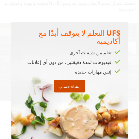
العملية لتكرار تقديم الأطباق وسرعته وصولاً إلى الأسلوب والهوية والمكونات
الموسمية.
UFS التعلم لا يتوقف أبدًا مع
أكاديمية
This video player may use cookies or other
تعلم من شيفات آخرى
browser storage. If you agree to this please
فيديوهات لمدة دقيقتين، من دون أي إعلانات
click the Accept button below.
إتقن مهارات جديدة
Accept
إنشاء حساب
02:15
المكونات
يستخدم الطاهي كوتزي البطاطا الحلوة ليناقش مكونات الطبق الجيد. اكتشف،
ابتداءً من درجة الحرارة إلى القوام، العناصر الجمالية التي ترافق الوصفة
لتحضير طبق بطاطا حلوة في مطعم Urbanologi.