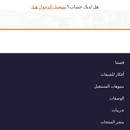
هل لديك حساب؟
تسجيل الدخول هنا.
This video player may use cookies or other
browser storage. If you agree to this please
click the Accept button below.
Accept
قصتنا
أفكار للشيفات
03:05
منيوهات المستقبل
أدوات المائدة
الوصفات
افهم الطريقة التي يخبرك فيها شكل أدوات المائدة عن طريقة تقديمك
تدريبات
للأطباق بفضل أفضل النصائح حول استخدام نظام شبكة لتجنب المساحات
الفارغة وتسهيل الانسيابية الجمالية.
متجر المنتجات