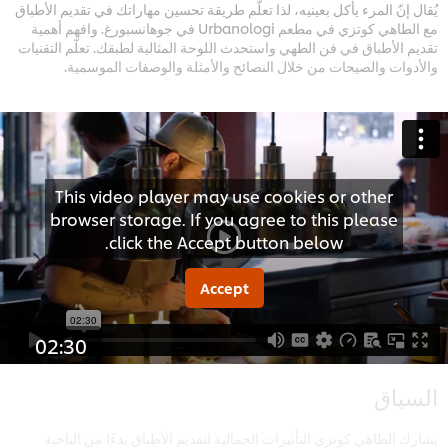
يُقال إنّ المرء يأكل بعينيه، لذا تعلّم طريقة تحسين مهاراتك في تقديم الأطباق
مع الطاهي كوتزي في مطعم Urbanologi في جوهانسبورغ. وافهم أهمية
تقديم الأطباق في فن الطهي واستحدث اللوحة المثالية لطبقك. تعلّم التقنيات
والأدوات والصيحات من خلال النصائح والأمثلة والوصفات الموسمية.
This video player may use cookies or other
browser storage. If you agree to this please
click the Accept button below.
Accept
02:30
السياق
يشارك الطاهي كوتزي التأثيرات الجمالية لتقديم الأطباق بدءًا من الناحية