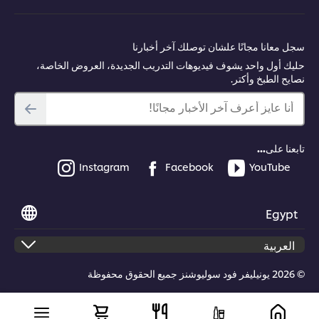
This video player may use cookies or other
سجل معانا مجانًا علشان توصلك آخر أخبارنا
browser storage. If you agree to this please
حليك أول واحد يشوف فيديوهات التدريب الجديدة، العروض الخاصة،
click the Accept button below.
نصايح الطبخ وأكتر.
أنا عايز أعرف آخر الأخبار مجانًا!
Accept
03:01
تابعنا على...
Instagram
Facebook
YouTube
)البطاطا الحلوة (طبق دائري
Egypt
اطلّع على عملية تقديم طبق من البطاطا الحلوة وحليب الماعز وموس
المريمية، وذلك باستخدام طبق دائري.
© 2026 يونيليفر فود سوليوشنز جميع الحقوق محفوظة