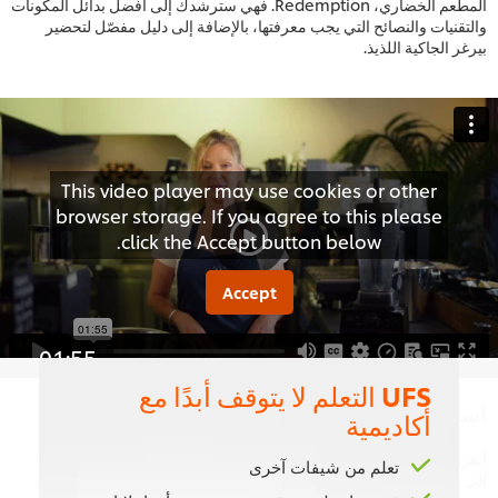
المطعم الخضاري، Redemption. فهي سترشدك إلى أفضل بدائل المكونات
والتقنيات والنصائح التي يجب معرفتها، بالإضافة إلى دليل مفصّل لتحضير
بيرغر الجاكية اللذيذ.
This video player may use cookies or other
browser storage. If you agree to this please
click the Accept button below.
Accept
01:55
UFS التعلم لا يتوقف أبدًا مع
استخدام المعدات المناسبة
أكاديمية
أتقِن المطبخ النباتي الصرف واستمع إلى الطاهية أندريا واترز بينما ترشدك
تعلم من شيفات آخرى
إلى المعدات الضرورية الأساسية لتحضير أطباق نباتية صرف رائعة.