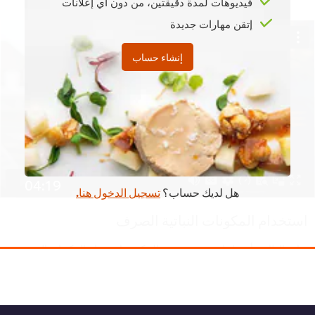
فيديوهات لمدة دقيقتين، من دون أي إعلانات
إتقن مهارات جديدة
إنشاء حساب
This video player may use cookies or other
browser storage. If you agree to this please
click the Accept button below.
Accept
04:19
هل لديك حساب؟
تسجيل الدخول هنا.
استخدام المكونات النباتية الصرف
شاهد الطاهية أندريا واترز وهي تعرض لك كيفية استخدام المكونات اليومية
لتحضير أطباق نباتية صرف مبتكرة ولذيذة.