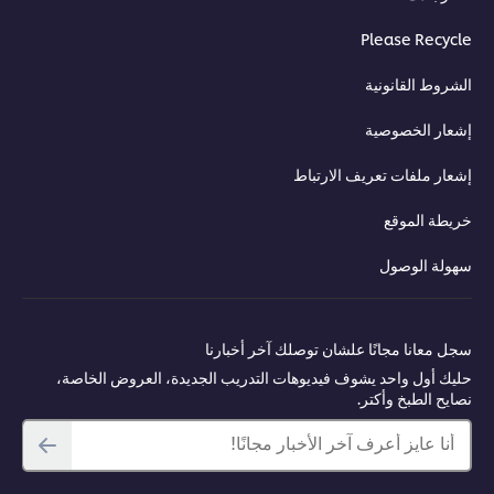
This video player may use cookies or other
browser storage. If you agree to this please
Please Recycle
click the Accept button below.
الشروط القانونية
Accept
إشعار الخصوصية
إشعار ملفات تعريف الارتباط
03:01
خريطة الموقع
سلطة الكرنب المدمجة
سهولة الوصول
تعلّم كيفية تحويل الكرنب إلى سلطة لذيذة، بفضل أفضل النصائح حول كيفية
تتبيل الأوراق ونقعها، بالإضافة إلى دليل مفصّل للحصول على أفضل النتائج.
سجل معانا مجانًا علشان توصلك آخر أخبارنا
حليك أول واحد يشوف فيديوهات التدريب الجديدة، العروض الخاصة،
نصايح الطبخ وأكتر.
أنا عايز أعرف آخر الأخبار مجانًا!
This video player may use cookies or other
browser storage. If you agree to this please
click the Accept button below.