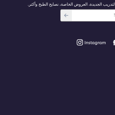
04:23
دريب الجديدة، العروض الخاصة، نصايح الطبخ وأكتر.
Instagram
This video player may use cookies or oth
If you agree to this please click the A
Accept
02:18