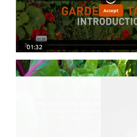
Accept
01:32
This video player may use cookies or oth
If you agree to this please click the A
Accept