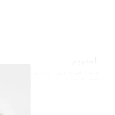
المفهوم
يشارك الطاهي ماريتز رؤية المطعم، أي مفهوم "من الحديقة إل
عضويًا بنهج مستدام.