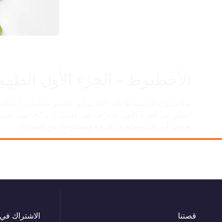
الأخطبوط - الجزء الأول الطهو
بدءًا بشوي الأخطبوط على الفحم إلى تحضير صلصات التشات
انطلق في الجزء الأول. وتعرّف على أفضل النصائح حول تتبيل
تحضير أصناف مصاحبة طازجة ومستوحاة من الموسم.
قصتنا
الاشتراك في 