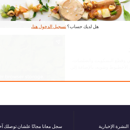
هل لديك حساب؟
تسجيل الدخول هنا.
ني وقطع البسكويت والصلصات،
 الأخطبوط وشويه، بالإضافة إلى
er browser storage.
ccept button below.
النشرة الإخبارية
سجل معانا مجانًا علشان توصلك آخر