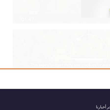
01:47
This video player may use cookies or oth
If you agree to this please click the A
Accept
 أخبارنا