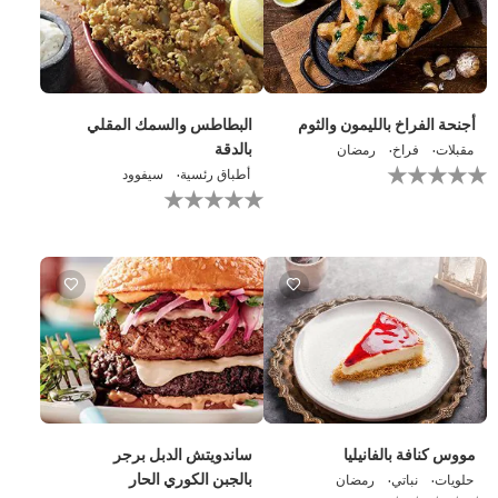
1
تقييمات.
أجنحة الفراخ بالليمون والثوم
البطاطس والسمك المقلي
بالدقة
مقبلات
فراخ
رمضان
لم
أطباق رئسية
سيفوود
يتم
لم
تقديم
يتم
أي
تقديم
تقييمات
أي
لهذا
تقييمات
لهذا
مووس كنافة بالفانيليا
ساندويتش الدبل برجر
بالجبن الكوري الحار
حلويات
نباتي
رمضان
لم