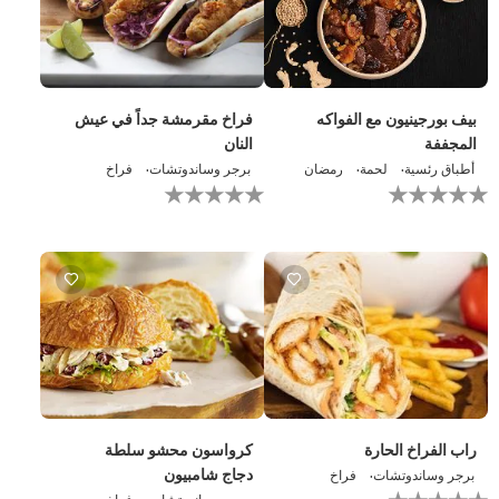
بيف بورجينيون مع الفواكه
فراخ مقرمشة جداً في عيش
المجففة
النان
أطباق رئسية
لحمة
رمضان
برجر وساندوتشات
فراخ
لم
لم
يتم
يتم
تقديم
تقديم
أي
أي
تقييمات
تقييمات
لهذا
لهذا
راب الفراخ الحارة
كرواسون محشو سلطة
دجاج شامبيون
برجر وساندوتشات
فراخ
لم
برجر وساندوتشات
فراخ