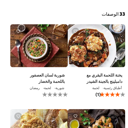
3
الوصفات
يخنة اللحمة البقري مع
شوربة لسان العصفور
دامبلينج بالجبنة الشيدر
باللحمة والخضار
أطباق رئسية
لحمة
شوربة
لحمة
رمضان
متوسط
لم
(1)
التقييم
يتم
لهذا
تقديم
هو
أي
4.0
تقييمات
من
لهذا
5
من