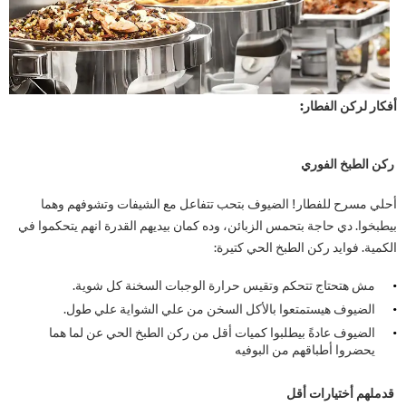
أفكار لركن الفطار:
ركن الطبخ الفوري
أحلي مسرح للفطار! الضيوف بتحب تتفاعل مع الشيفات وتشوفهم وهما
بيطبخوا. دي حاجة بتحمس الزبائن، وده كمان بيديهم القدرة انهم يتحكموا في
الكمية. فوايد ركن الطبخ الحي كتيرة:
مش هتحتاج تتحكم وتقيس حرارة الوجبات السخنة كل شوية.
الضيوف هيستمتعوا بالأكل السخن من علي الشواية علي طول.
الضيوف عادةً بيطلبوا كميات أقل من ركن الطبخ الحي عن لما هما
يحضروا أطباقهم من البوفيه
قدملهم أختيارات أقل