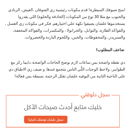
امنح ضيوفك السيطرة! قدم مكونات رئيسية زي الشوفان ،العيش، الزبادي
والحبوب مع مثلا 30 نوع من المكونات (الحادقة والحلوة) اللي يقدروا
يستخدموها علشان يضيفوا نكهة علي اختيارهم. فكر في مكونات زي العسل ،
والفواكه الطازة، والتوابل، والجرانولا ، والمكسرات، والفواكه المجففة،
والسبريدز، والمحفوظات، والجبن، واللحوم الباردة والخضروات.
ضاعف المطلوب!
دي نقطة واضحة بس ساعات لازم نوضح الحاجات الواضحة. دايما ركز مع
الطوابير، ولاحظ الوجبات اللّي الناس بتتجمع عندها. و ضيف زي الاطباق دي
على الناحية التانية من البوفيه علشان تقلل الزحمة. بسيطة بس فعالة!