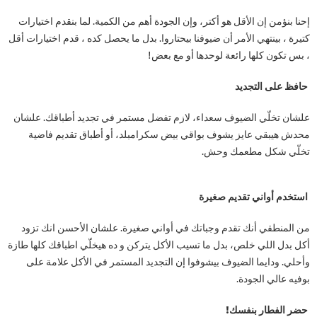
إحنا بنؤمن إن الأقل هو أكتر، وإن الجودة أهم من الكمية. لما بنقدم اختيارات
كتيرة ، بينتهي الأمر أن ضيوفنا بيحتاروا. بدل ما يحصل كده ، قدم اختيارات أقل
، بس تكون كلها رائعة لوحدها أو مع بعض!
حافظ على التجديد
علشان تخلّي الضيوف سعداء، لازم تفضل مستمر في تجديد أطباقك. علشان
محدش هيبقي عايز يشوف بواقي بيض سكرامبلد، أو أطباق تقديم فاضية
تخلّي شكل مطعمك وحش.
استخدم أواني تقديم صغيرة
من المنطقي أنك تقدم وجباتك في أواني صغيرة. علشان الأحسن انك تزود
أكل بدل اللي خلص، بدل ما تسيب الأكل يتركن و ده هيخلّي اطباقك كلها طازة
وأحلي. ودايما الضيوف بيشوفوا إن التجديد المستمر في الأكل علامة على
بوفيه عالي الجودة.
حضر الفطار بنفسك!