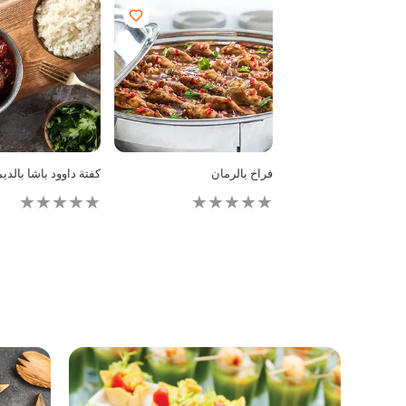
فراخ بالرمان
كفتة داوود باشا بالد
لم
يتم
تقديم
أي
تقييمات
لهذا