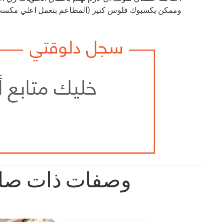
وممكن يكسبوك فلوس كتير (المطاعم بتعمل اعلي مكسب دا
وصفات ذات صل