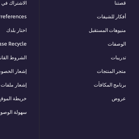
قصتنا
الاشتراك في ا
أفكار للشيفات
Preferences
منيوهات المستقبل
اختار بلدك
الوصفات
ase Recycle
تدريبات
الشروط القانو
متجر المنتجات
إشعار الخصو
برنامج المكافأت
إشعار ملفات ت
عروض
خريطة الموقع
سهولة الوصو