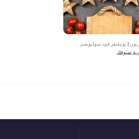
بون | يونيليفر فود سوليوشنز
بة ضيوفك