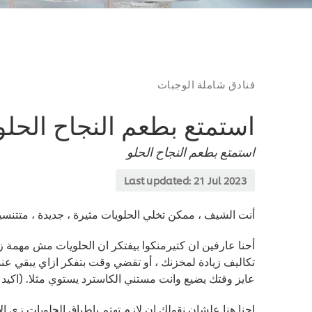
فنادق شاملة الوجبات
استمتع بطعم النجاح الحلو
استمتع بطعم النجاح الحلو
Last updated:
21 Jul 2023
أنت الشيف ، ممكن تخلي الحلويات مثيرة ، جديدة ، متتن
أحنا عارفين ان كتيرمنكوا بيفتكر ان الحلويات مش مهمة ز
تكاليف زيادة لمخزنك ، أو تقضي وقت بتفكر ازاي يبقي ع
عايز وقتك يضيع وانت مستني الكاسترد يستوي مثلا. (اكيد 
احنا هنا علشان نقولك ان لازم تهتم باطباق الحلويات زي ا