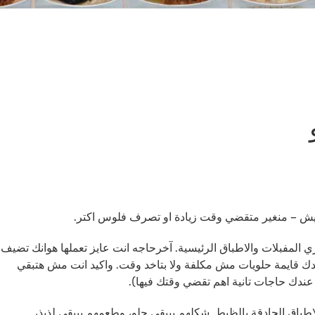
سيش – منغير متقضي وقت زيادة او تصرف فلوس اكتر.
ي المفبلات والاطباق الرئيسية. آخرحاجه انت عايز تعملها هوانك تضيف
ندك قايمة حلويات مش مكلفة ولا بتاخد وقت. واكيد انت مش هتبقي
عندك حاجات تانية اهم تقضي وقتك فيها).
لاطباق الحادقة بالظبط. شكلهم بيبقي حلو، وطعمهم بيبقي لذيذ،