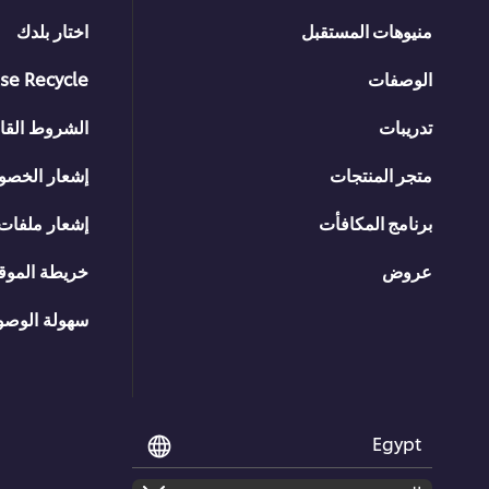
منيوهات المستقبل
اختار بلدك
الوصفات
se Recycle
تدريبات
الشروط القان
متجر المنتجات
إشعار الخصو
برنامج المكافأت
إشعار ملفات 
عروض
خريطة الموق
سهولة الوصو
Egypt