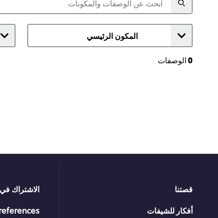
0
الوصفات
قصتنا
الاشتراك في 
أفكار للشيفات
references