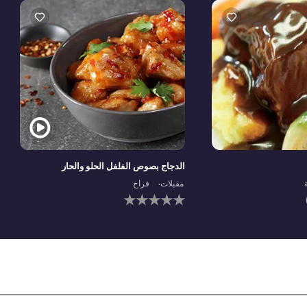
الدجاج بصوص الفلفل الحلو والحار
مقبلات
فراخ
متوسط
لم
التقييم
يتم
لهذا
تقديم
هو
أي
5.0
تقييما
من
لهذا
5
من
1
تقييمات.