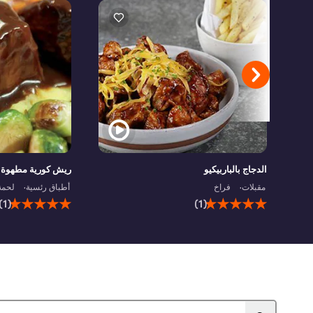
الدجاج بالباربيكيو
ريش كورية مطهوة
مقبلات
فراخ
أطباق رئسية
لحمة
متوسط
(1)
(1)
التقييم
لهذا
هو
5.0
من
5
من
1
تقييمات.