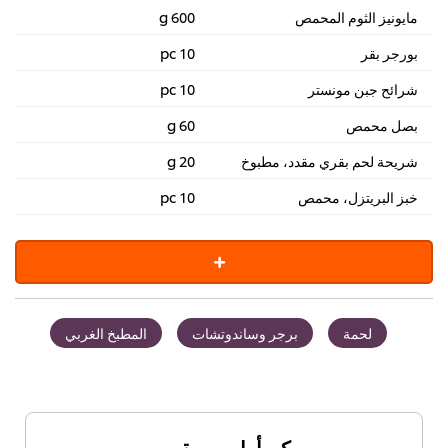
مايونيز الثوم المحمص
600 g
بورجر بقر
10 pc
شرائح جبن مونستر
10 pc
بصل محمص
60 g
شريحة لحم بقري مقدد، مطبوخ
20 g
خبز البريتزل، محمص
10 pc
لحمة
برجر وساندوتشات
المطبخ الغربي
كن أول من يقيم.