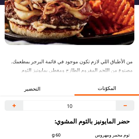
من الأطباق اللي لازم تكون موجود في قائمة البرجر بمطعمك.
مصنوع من اللحم المفروم الطازج ومغطي بمايونيز الثوم
المحمص والبصل المحمص وجبنة مونستر واللحم المقدد –
جميعها بين قطعتين من خبز البريتزل. طعم ومذاق وشكل رائع
المكوّنات
التحضير
يسر زبائنك بكل تأكيد. أطلع على الوصفة الكاملة ادناه.
+
−
حضر المايونيز بالثوم المشوي:
ثوم محمر ومهروس
60 g