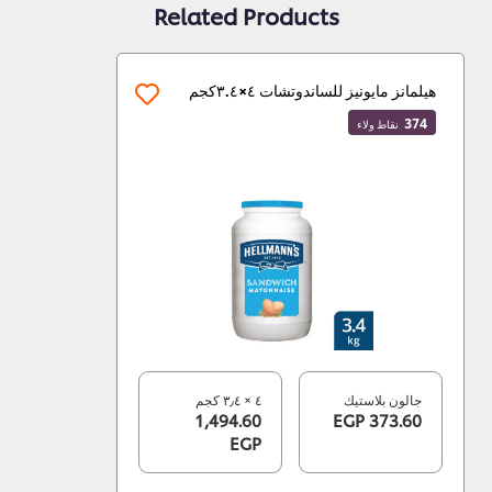
Related Products
هيلمانز مايونيز للساندوتشات ٤×٣.٤كجم
374
نقاط ولاء
جالون بلاستيك
٤ × ٣٫٤ كجم
1,494.60
373.60 EGP
EGP