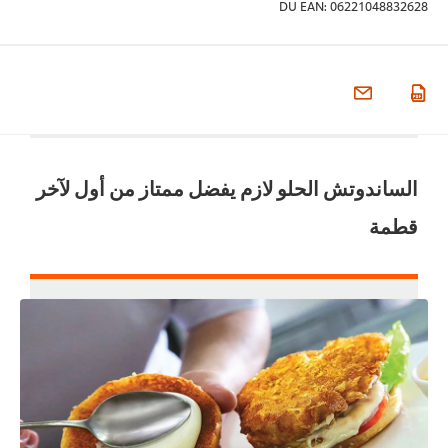
DU EAN:
062210488326
لساندوتش الحلو لازم يفضل ممتاز من أول لآخر
طمة