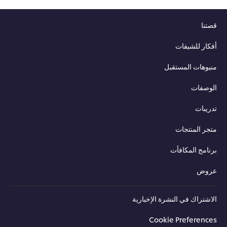
نا
ار للشيفات
وهات المستقبل
وصفات
يبات
ر المنتجات
امج المكافأت
وض
شتراك في النشرة الإخبارية
Cookie Preferenc