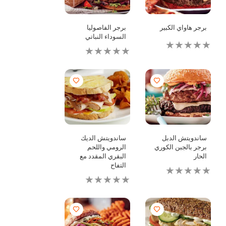
برجر هاواي الكبير
برجر الفاصوليا
السوداء النباتي
لم
لم
يتم
يتم
تقديم
تقديم
أي
أي
تقييمات
تقييمات
لهذا
لهذا
ساندويتش الدبل
ساندويتش الديك
برجر بالجبن الكوري
الرومي واللحم
الحار
البقري المقدد مع
التفاح
لم
يتم
لم
تقديم
يتم
أي
تقديم
تقييمات
أي
لهذا
تقييمات
لهذا