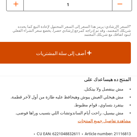
سعر الإرشادي: يرمز هذا السعر إلى السعر المحتمل لإعادة البيع كما يحدده
كك المعتمد، وقد تم إدراجه كمرجع إرشادي حصراً. يخضع سعر الشراء الفعلي
ود اتفاقك مع شريكك المعتمد
أضف إلى سلة المشتريات
منتج ده هيساعدك على
مش بينفصل ولا بيتكتل.
مش هيخلي العيش يبوش وهيحافظ عليه طازة من أول لآخر قطمة.
بيتفرد بتساوي، قوام مظبوط.
مش بيسيل، راحت أيام الساندوتشات اللي بتسيب وراها فوضى.
هدة تفاصيل جميع المنتجات
•
CU EAN:
6221048832611
•
Article number:
211168