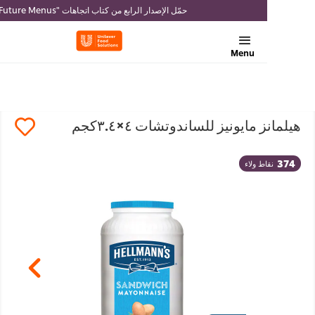
حمّل الإصدار الرابع من كتاب اتجاهات "Future Menus"
Menu
مانز مايونيز للساندوتشات ٤×٣.٤كجم
37
نقاط ولاء