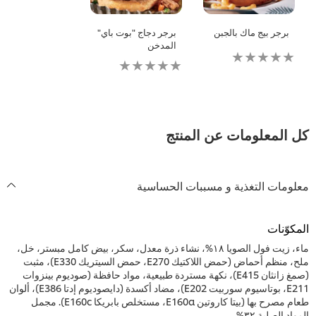
برجر بيج ماك بالجبن
برجر دجاج "بوت باي"
المدخن
لم
لم
يتم
يتم
تقديم
تقديم
أي
أي
تقييمات
تقييمات
لهذا
لهذا
المعلومات عن المنتج
مات التغذية و مسببات الحساسية
وّنات
ماء، زيت فول الصويا ١٨%، نشاء ذرة معدل، سكر، بيض كامل مبستر، خل،
ملح، منظم أحماض (حمض اللاكتيك E270، حمض السيتريك E330)، مثبت
(صمغ زانثان E415)، نكهة مستردة طبيعية، مواد حافظة (صوديوم بينزوات
E211، بوتاسيوم سوربيت E202)، مضاد أكسدة (دايصوديوم إدتا E386)، ألوان
طعام مصرح بها (بيتا كاروتين E160a، مستخلص بابريكا E160c). مجمل
 الصلبة ٣٢%