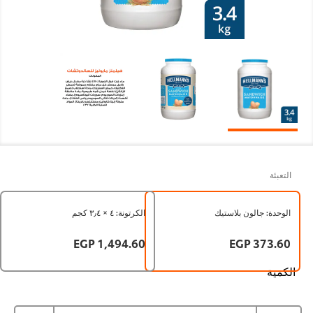
لتعبئة
لوحدة: جالون بلاستيك
الكرتونة: ٤ × ٣٫٤ كجم
1,494.60 EGP
373.60 EG
كمية