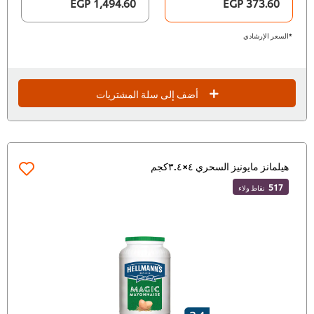
1,494.60 EGP
373.60 EGP
*السعر الإرشادي
أضف إلى سلة المشتريات
هيلمانز مايونيز السحري ٤×٣.٤كجم
517
نقاط ولاء