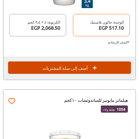
الوحدة: جالون بلاستيك
الكرتونة: ٤ × ٣٫٤ كجم
2,068.50 EGP
517.10 EGP
*السعر الإرشادي
أضف إلى سلة المشتريات
هيلمانز مايونيز للساندوتشات ١٠كجم
1054
نقاط ولاء