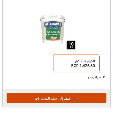
الكرتونة: ١٠ كيلو
1,426.80 EGP
*السعر الإرشادي
أضف إلى سلة المشتريات