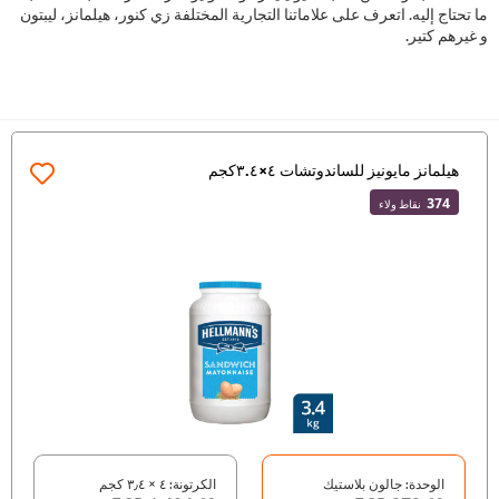
ما تحتاج إليه. اتعرف على علاماتنا التجارية المختلفة زي كنور، هيلمانز، ليبتون
و غيرهم كتير.
هيلمانز مايونيز للساندوتشات ٤×٣.٤كجم
374
نقاط ولاء
الوحدة: جالون بلاستيك
الكرتونة: ٤ × ٣٫٤ كجم