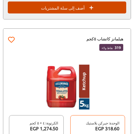
أضف إلى سلة المشتريات
هيلمانز كاتشاب ٥كجم
319
نقاط ولاء
الوحدة: جيركن بلاستيك
الكرتونة: ٤ × ٥ كجم
1,274.50 EGP
318.60 EGP