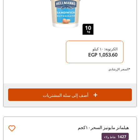
الكرتونة: ١٠ كيلو
1,053.60 EGP
*السعر الإرشادي
أضف إلى سلة المشتريات
هيلمانز مايونيز السحر١٠كجم
1427
نقاط ولاء