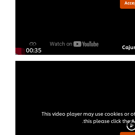
Acce
Cajun
00:35
This video player may use cookies or o
this please click the 