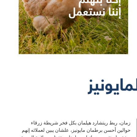
زمان، ربط ريتشارد هيلمان بكل فخر شريطة زرقاء
حوالين أحسن برطمان مايونيز، علشان يبين لعملائه إنهم
بيشتروا منتج مميز. إنهارده، إحنا محتفظين بعلامة الجودة