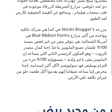
دي لحد دلوقتي. مزارع الشريطة الزرقاء موجودة في
قلب منتجات هيلمانز ، وبتدافع عن القيمة الحقيقية للأرض
لحد الطبق.
مزرعة Stocks Brugger’s في كندا هي شركة عائلية
وواحدة من أكبر مزارع Blue Ribbon Farms في
أمريكا الشمالية. هي بتوفر بيض من غير قفص بنسبة
100% علشان نصنع المايونيز بتاعنا. إحنا كمان مصدر
للزيوت – وهو المكون الرئيسي التاني اللي بيساعد إن
المايونيز يبقى ناعم ولذيذ – بمسؤولية 100%.جزء من
التزام يونيليفر فود سوليوشنز لأكل أكتر استدامة، إحنا
بنحرص إننا نساعد شيفاتنا إنهم يقدموا أكل طعمه حلو من
غيرأي تكلفة علي الأرض.