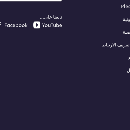
Ple
تابعنا على...
نية
Facebook
YouTube
صية
عريف الارتباط
ل