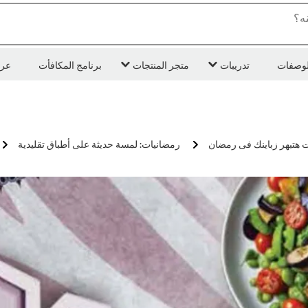
ه؟
لوصفات
تدريبات
متجر المنتجات
برنامج المكافأت
عر
هتبهر زباينك فى رمضان
رمضانيات: لمسة حديثة على أطباق تقليدية