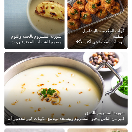
كرات المكرونة بالبشاميل
المقلية
شوربة المشروم بالجبنة والثوم
الوجبات المقلية هي أكتر الأكلات الجديدة المنتشرة حول العالم. كريمية، مليانة بالجبنة ومقرمشة، كرات المكرونة بالبشاميل المقلية هت...
مصمم للشيفات المحترفين، شوف وصفة شوربة المشروم بالجبنة والثوم: تعليمات التحضير مقسمة إلى مكونات، قائمة كاملة من المقادير المحتر...
شوربة المشروم بالبندق
كتير من الناس بيحبوا المشروم وبيستخدموه مع مكونات كتير لتحضير أطباق مركبة. في الوصفة دي ضيفنا البندق علشان يكمل الطعم اللذيذ وا...