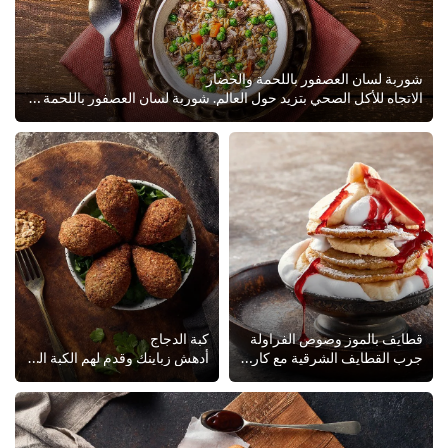
شوربة لسان العصفور باللحمة والخضار
الاتجاه للأكل الصحي بتزيد حول العالم. شوربة لسان العصفور باللحمة والخضار مبتكرة لإبهار ضيوفك وكسر صيامهم بطريقة صحية وفي نفس ال...
قطايف بالموز وصوص الفراولة
كبة الدجاج
جرب القطايف الشرقية مع كارت دور صوص فراولة وأبهر ضيوفك بأحلى تحلية في رمضان. أقرا الوصفة الكاملة وضيف الطبق ده لقائمة رمضان في ...
أدهش زباينك وقدم لهم الكبة اللذيذة بطريقة مبتكرة من خلال الوصفة دي، مثالية لقائمة المقبلات في بوفية الفطار. أطلع على الوصفة أدناه!