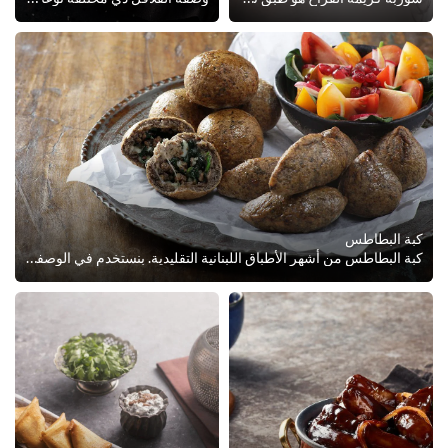
كبة البطاطس
كبة البطاطس من أشهر الأطباق اللبنانية التقليدية. بنستخدم في الوصفة دي جبنة الموتزاريلا والسبانخ في حشوة الكبة بدل خلطة اللحمة و...