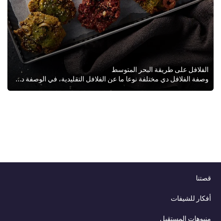
الفلافل على طريقة البحر المتوسط
وصفة الفلافل دي مختلفة نوعا ما عن الفلافل التقليدية، في الوصفة دي حنحضر عجينة الفلافل باستخدام الفول المدشوش وللحصول على طعم ال...
قصتنا
أفكار للشيفات
منيوهات المستقبل