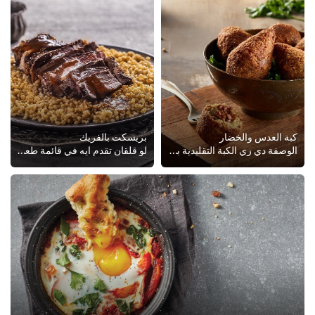
كبة العدس والخضار
بريسكت بالفريك
الوصفة دي زي الكبة التقليدية بالظبط بس بالخضروات! زباينك حيعجبهم جدا الطبق ده وخاصة الزباين النباتيين لأنه مش بس أخف من الكبة ا...
لو قلقان تقدم ايه في قائمة طعامك في رمضان .متقلقش وصفة لحم البريسكت و الفريك هتوفر ليك طعم لذيذ مع نكهه منعشه لمائدة طعامك . أك...