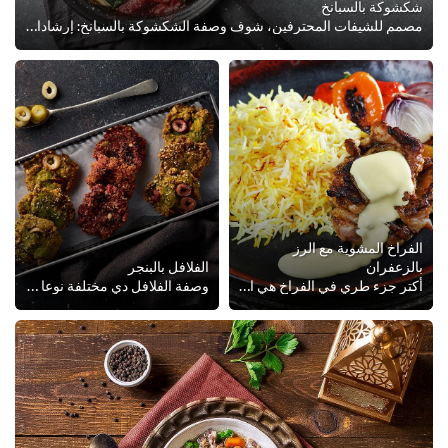
شكشوكة بالسبانخ
مصمم للشيفات المحترفين، شوف وصفة الشكشوكة بالسبانخ: إرشادات الطهي مقسمة إلى أجزاء، قائمة كاملة للمكونات المتخصصة، أسرار الطهاة ...
الفراخ المشوية مع الرز
بالزعفران
الفلافل بالبنجر
أكتر جزء طري في الفراخ هي الوراك، والتتبيلة دي ابتكرها احسن الشيفات عندنا. حطينا في التتبيلة دي خلطة توابل الدواجن من كنور، الل...
وصفة الفلافل دي مختلفة نوعا ما عن الفلافل التقليدية، في الوصفة دي حنحضر عجينة الفلافل باستخدام الفول المدشوش والبنجر للحصول على...