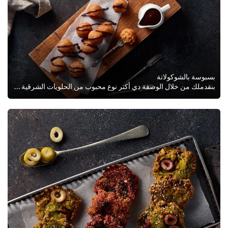
بسبوسة بالشوكولاتة
بنقدملك من خلال الوصفة دي أكتر نوع محبوب من الحلويات الشرقية بس بطريقتنا المبتكرة. البسبوسة-المقرمشة من الخارج واللذيذة وطرية م...