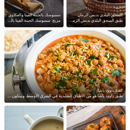
السجق البلدي بدبس الرمان
سمبوسك بالجبنة الفيتا والعكاوي
طبق السجق البلدي بدبس الرمان يعتبر من الذ الأطباق اللي ممكن تقدمها سواء حارة أو عادية-وفي الحالتين بيتم تحضيره باستخدام دبس الر...
مزيج سمبوسك الجبنة الفيتا بالعكاوي غني وسهل جدا فى التحضير لضيوفك خلال هذا الشهر! شوف الوصفة هنا.
كفتة داوود باشا
طبق داوود باشا هو من الأطباق التقليدية في الشرق الأوسط. وبيتكون من اللحمة البقري واللحمة الضاني بالتوابل، مع الطماطم ومسحوق مرق...