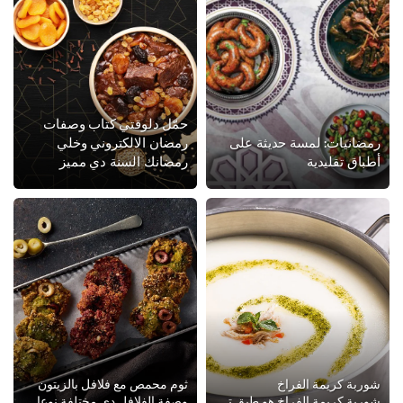
حمّل دلوقتي كتاب وصفات
رمضانيات: لمسة حديثة على
رمضان الالكتروني وخلي
أطباق تقليدية
رمضانك السنة دي مميز
شوربة كريمة الفراخ
ثوم محمص مع فلافل بالزيتون
شوربة كريمة الفراخ هو طبق تقليدي مفضل في مطاعم كتير ويعتبر أساس ممتاز لتحضير وصفات مركبة مميزة. كنور شوربة كريمة الفراخ الأساس...
وصفة الفلافل دي مختلفة نوعا ما عن الفلافل التقليدية، في الوصفة دي حنحضر عجينة الفلافل باستخدام الفول المدشوش وللحصول على لون مم...