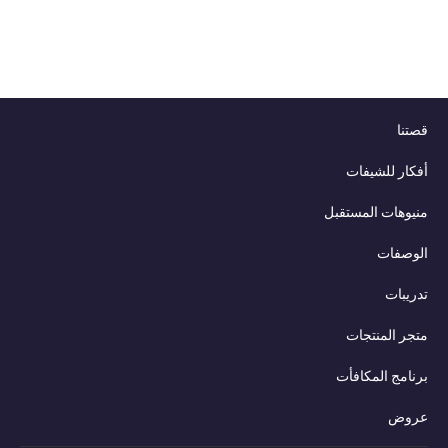
نا
ار للشيفات
وهات المستقبل
وصفات
يبات
ر المنتجات
امج المكافأت
وض