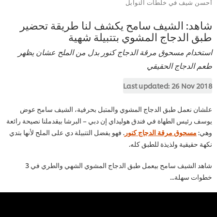
 شيف في خلطات التوابل
د: الشيف سامح يكشف لنا طريقة تحضير
 الدجاج المشوي بتتبيلة شهية
دام مسحوق مرقة الدجاج كنور بدل من الملح عشان يظهر
الدجاج الحقيقي
Last updated:
26 Nov 
ن نعمل طبق الدجاج المشوي والمتبل بحرفية، الشيف سامح عوض
 رئيس الطهاة في فندق هوليداي إن دبي – البرشا بيقدملنا نصيحة رائعة
:
مسحوق مرقة الدجاج كنور
. فهو يفضل التتبيلة دي على الملح لأنها بتدي
حقيقية ولذيذة للطبق كله.
شاهد الشيف سامح بيعمل طبق الدجاج المشوي الشهي والطري في 3
ت سهلة...