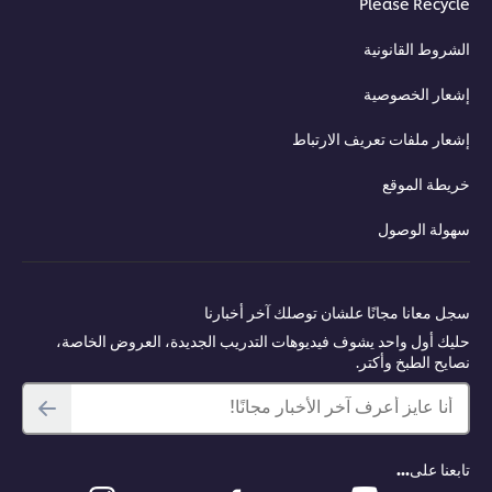
Please Recycle
الشروط القانونية
إشعار الخصوصية
إشعار ملفات تعريف الارتباط
خريطة الموقع
سهولة الوصول
سجل معانا مجانًا علشان توصلك آخر أخبارنا
حليك أول واحد يشوف فيديوهات التدريب الجديدة، العروض الخاصة،
نصايح الطبخ وأكتر.
أنا عايز أعرف آخر الأخبار مجانًا!
تابعنا على...