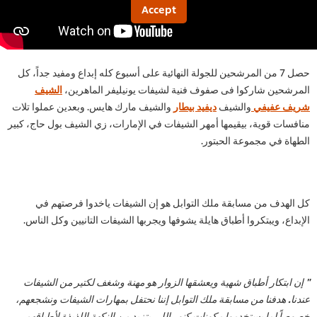
Accept
حصل 7 من المرشحين للجولة النهائية على أسبوع كله إبداع ومفيد جداً، كل
المرشحين شاركوا فى صفوف فنية لشيفات يونيليفر الماهرين،
الشيف
شريف عفيفي
والشيف
ديفيد بيطار
والشيف مارك هايس. وبعدين عملوا تلات
منافسات قوية، بيقيمها أمهر الشيفات في الإمارات، زي الشيف بول حاج، كبير
الطهاة في مجموعة الحبتور.
كل الهدف من مسابقة ملك التوابل هو إن الشيفات ياخدوا فرصتهم في
الإبداع، ويبتكروا أطباق هايلة يشوفها ويجربها الشيفات التانيين وكل الناس.
" إن ابتكار أطباق شهية ويعشقها الزوار هو مهنة وشغف لكتير من الشيفات
عندنا. هدفنا من مسابقة ملك التوابل إننا نحتفل بمهارات الشيفات ونشجعهم،
خصوصاً لما يستخدموا مكونات كنور اللي بتزيد من النكهة اللذيذة لأطباقهم