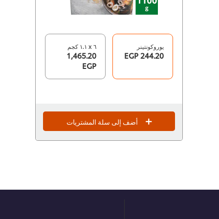
يوروكونتينر
٦ x ١.١ كجم
1,465.20
244.20 EGP
EGP
أضف إلى سلة المشتريات