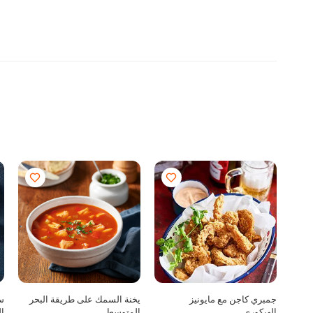
جمبري كاجن مع مايونيز
يخنة السمك على طريقة البحر
س
الهيكورى
المتوسط
ال