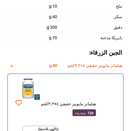
ملح
10 g
سكر
40 g
دقيق
300 g
بابريكا مدخنة
70 g
الجبن الزرقاء:
هيلمانز مايونيز حقيقي ٤×٣.٣كجم
80 g
هيلمانز مايونيز حقيقي ٤×٣.٣كجم
726
نقاط ولاء
جالون بلاستيك
جالون بلاستيك