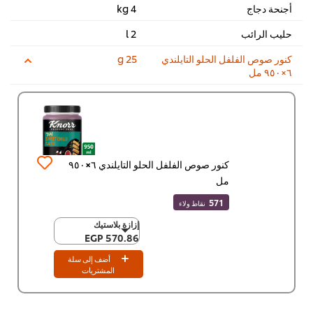
أجنحة دجاج
4 kg
حليب الرائب
2 l
كنور صوص الفلفل الحلو التايلندي
25 g
٦×٩٥٠ مل
كنور صوص الفلفل الحلو التايلندي ٦×٩٥٠
مل
571
نقاط ولاء
إزازة بلاستيك
إزازة بلاستيك
570.86 EGP
570.86 EGP
3,425.20 EGP
أضف إلى سلة
المشتريات