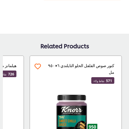
Related Products
كنور صوص الفلفل الحلو التايلندي ٦×٩٥٠
هيلمانز مايونيز حق
مل
726
نقاط ولاء
571
نقاط ولاء