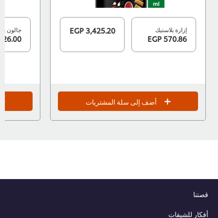
إزازة بلاستيك
3,425.20 EGP
جالون بلاست
726.00 EGP
570.86 EGP
أضف إلى سلة المشتريات
قصتنا
أفكار للشيفات