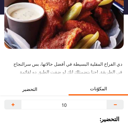
لهذا
دي الفراخ المقلية البسيطة في أفضل حالاتها، بس سرالنجاح
في الطريقة. احنا بنضمنلك انك لو ضفت الطبق ده لقائمة
مطعمك هيكون
واحد من اكتر أطباق بتتباع عندك! شوف الوصفة كاملة.
المكوّنات
التحضير
+
−
التحضير: