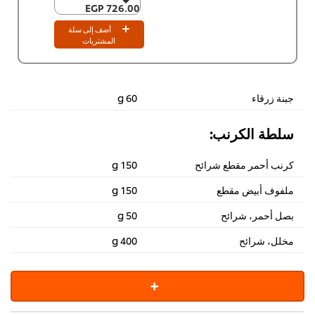
726.00 EGP
726.00 EGP
٤ x ٣.٣ كجم
أضف إلى سلة
2,903.80 EGP
المشتريات
جبنة زرقاء
60 g
سلطة الكرنب:
كرنب أحمر مقطع شرائح
150 g
ملفوف أبيض مقطع
150 g
بصل أحمر، شرائح
50 g
مخلل، شرائح
400 g