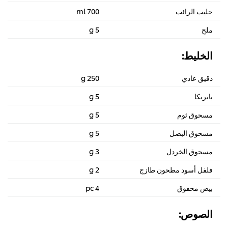
حليب الرائب
700 ml
ملح
5 g
الخليط:
دقيق عادي
250 g
بابريكا
5 g
مسحوق ثوم
5 g
مسحوق البصل
5 g
مسحوق الخردل
3 g
فلفل أسود مطحون طازج
2 g
بيض مخفوق
4 pc
الصوص: