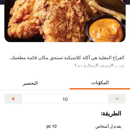
الفراخ المقلية هي أكلة كلاسيكية تستحق مكان قائمة مطعمك.
جرب الوصفه المجانية دي!
نصيحة: ضيف الفلفل الأحمر للخليط عشان توصل طعم و نكهة
الطبق ده لمستوى أعلى بكتير!
المكوّنات
التحضير
+
−
الطريقة:
يقدم ل أشخاص
10 pc