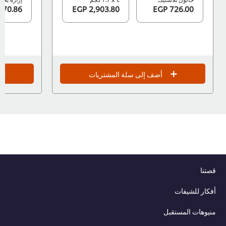
570.86 EGP
2,903.80 EGP
726.00 EGP
أضف إلى سلة المشتريات
قصتنا
أفكار للشيفات
منيوهات المستقبل