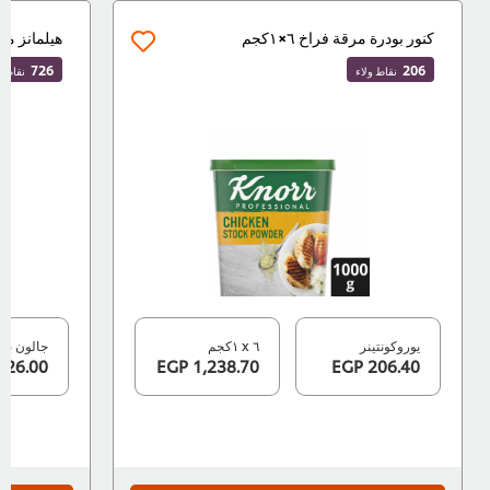
كنور بودرة مرقة فراخ ٦×١كجم
هيلمانز مايونيز حق
726
206
نقاط ولاء
نقاط ولاء
يوروكونتينر
٦ x ١كجم
جالون بلاست
726.00 EGP
1,238.70 EGP
206.40 EGP