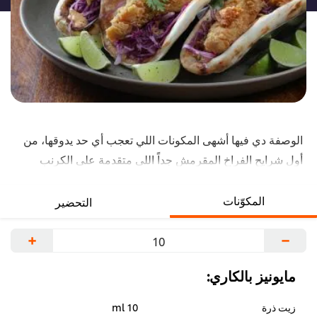
الوصفة دي فيها أشهى المكونات اللي تعجب أي حد يدوقها، من
أول شرايح الفراخ المقرمش جداً اللي متقدمة على الكرنب
الأحمر، في عيش النان الطري. أما اللمسة الأخيرة فهي مع
صلصة الكاري وعصرة ليمون أخضر. هتلاقي الوصفة الكاملة
المكوّنات
التحضير
تحت.
+
−
مايونيز بالكاري:
زيت ذرة
10 ml