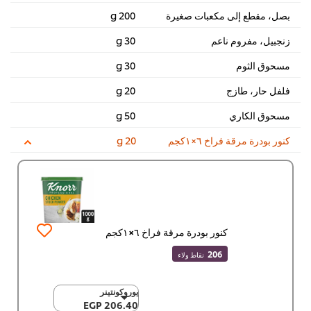
بصل، مقطع إلى مكعبات صغيرة
200 g
زنجبيل، مفروم ناعم
30 g
مسحوق الثوم
30 g
فلفل حار، طازج
20 g
مسحوق الكاري
50 g
كنور بودرة مرقة فراخ ٦×١كجم
20 g
كنور بودرة مرقة فراخ ٦×١كجم
206
نقاط ولاء
يوروكونتينر
يوروكونتينر
206.40 EGP
206.40 EGP