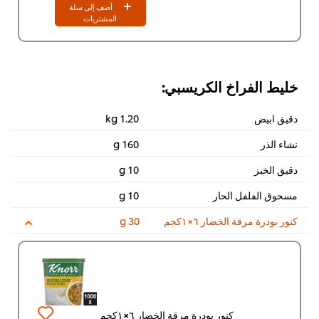
٤ x ٣.٣ كجم
أضف إلى سلة
2,903.80 EGP
المشتريات
خليط الفراخ الكريسبي:
دقيق ابيض
1.20 kg
نشاء الذر
160 g
دقيق الخبز
10 g
مسحوق الفلفل الحار
10 g
كنور بودرة مرقة الخضار ٦×١كجم
30 g
كنور بودرة مرقة الخضار ٦×١كجم