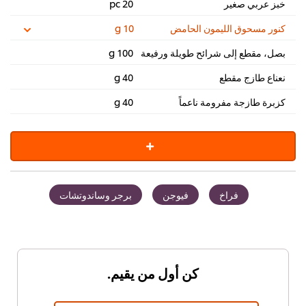
خبز عربي صغير
20 pc
كنور مسحوق الليمون الحامض
10 g
بصل، مقطع إلى شرائح طويلة ورفيعة
100 g
نعناع طازج مقطع
40 g
كزبرة طازجة مفرومة ناعماً
40 g
فراخ
فيوجن
برجر وساندوتشات
كن أول من يقيم.