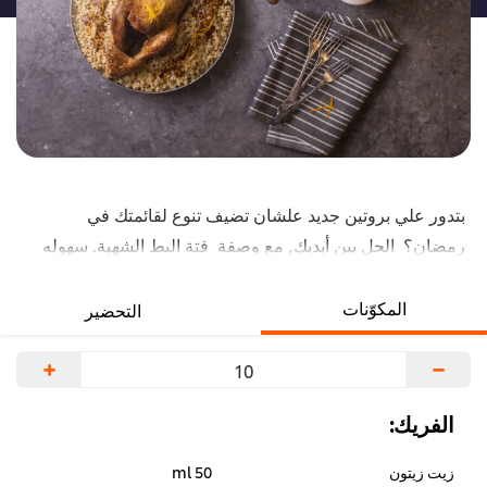
بتدور علي بروتين جديد علشان تضيف تنوع لقائمتك في
رمضان؟ الحل بين أيديك, مع وصفة فتة البط الشهية. سهوله
في التحضير و النتائج مضمونه. شوف الوصفة هنا.
المكوّنات
التحضير
+
−
الفريك:
زيت زيتون
50 ml