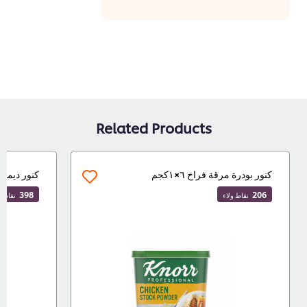
Related Products
كنور بودرة مرقة فراخ ٦×١كجم
كنور ديمي جلاس ٦×
398
206
نقاط ولاء
نقاط ولاء