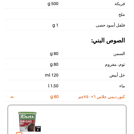
فريكة
500 g
ملح
فلفل أسود حصى
1 g
الصوص البني:
السمن
80 g
ثوم، مفروم
80 g
خل أبيض
120 ml
ماء
1.50 l
كنور ديمي جلاس ٦×٧٥٠جم
80 g