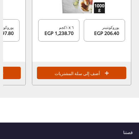
يوروكونتينر
٦ x ١كجم
يوروكونتينر
397.80 EGP
1,238.70 EGP
206.40 EGP
أضف إلى سلة المشتريات
قصتنا