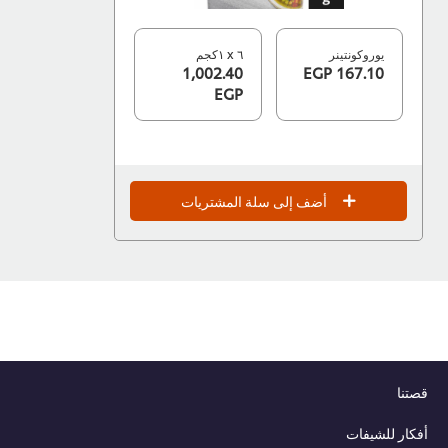
يوروكونتينر
٦ x ١كجم
1,002.40
167.10 EGP
EGP
أضف إلى سلة المشتريات
قصتنا
أفكار للشيفات