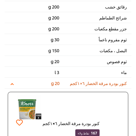
رقائق خشب
200 g
شرائح الطماطم
200 g
جزر مقطع مكعبات
200 g
ثوم مفروم ناعماً
30 g
البصل ، مكعبات
150 g
ثوم فصوص
20 g
ماء
3 l
كنور بودرة مرقة الخضار ٦×١كجم
20 g
كنور بودرة مرقة الخضار ٦×١كجم
167
نقاط ولاء