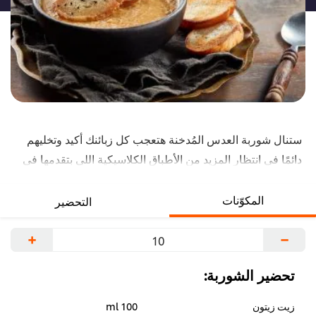
ستنال شوربة العدس المُدخنة هتعجب كل زبائنك أكيد وتخليهم
دائمًا في انتظار المزيد من الأطباق الكلاسيكية اللي بتقدمها في
مطعمك بطريقة مبتكرة وجديدة. شوف الوصفة دي وزودها
لقائمة الطعام الرمضانية في مطعمك!
المكوّنات
التحضير
+
−
تحضير الشوربة:
زيت زيتون
100 ml