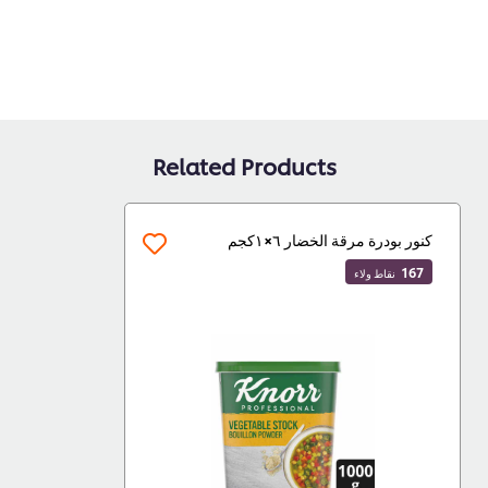
Related Products
كنور بودرة مرقة الخضار ٦×١كجم
167
نقاط ولاء