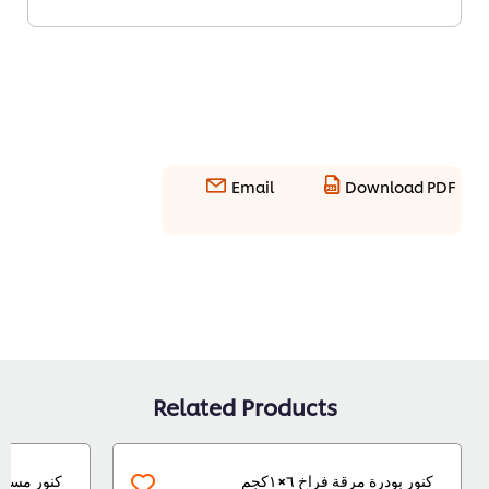
Email
Download PDF
Related Products
كنور بودرة مرقة فراخ ٦×١كجم
كنور مسحوق 