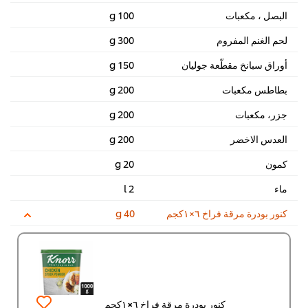
البصل ، مكعبات
100 g
لحم الغنم المفروم
300 g
أوراق سبانخ مقطّعة جوليان
150 g
بطاطس مكعبات
200 g
جزر، مكعبات
200 g
العدس الاخضر
200 g
كمون
20 g
ماء
2 l
كنور بودرة مرقة فراخ ٦×١كجم
40 g
كنور بودرة مرقة فراخ ٦×١كجم