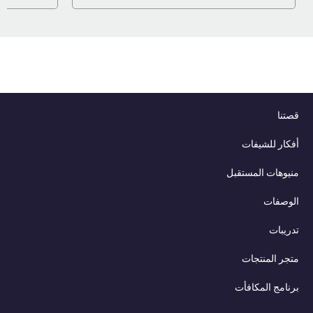
قصتنا
أفكار للشيفات
منيوهات المستقبل
الوصفات
تدريبات
متجر المنتجات
برنامج المكافأت