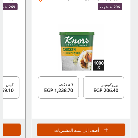
269
206
نقاط ولاء
نقاط ولاء
يوروكونتينر
٦ x ١كجم
كيس
269.10 EGP
1,238.70 EGP
206.40 EGP
أضف إلى سلة المشتريات