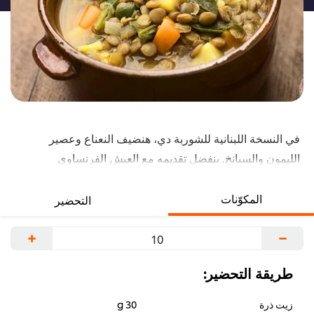
في النسخة اللبنانية للشوربة دي، هنضيف النعناع وعصير
الليمون والسبانخ. بنفضل تقديمه مع العيش الفرنساوي
المحمص. شوف الوصفة كاملة تحت.
المكوّنات
التحضير
+
−
طريقة التحضير:
زيت ذرة
30 g