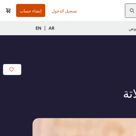
تسجيل الدخول
إنشاء حساب
|
EN
AR
وض
تة