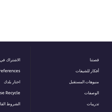
قصتنا
الاشتراك في 
أفكار للشيفات
references
منيوهات المستقبل
اختار بلدك
الوصفات
se Recycle
تدريبات
الشروط القان