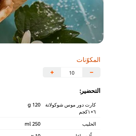
المكوّنات
+
−
التحضير:
كارت دور موس شوكولاتة
120 g
٦×١كجم
الحليب
250 ml
سلّات وافل
10 x