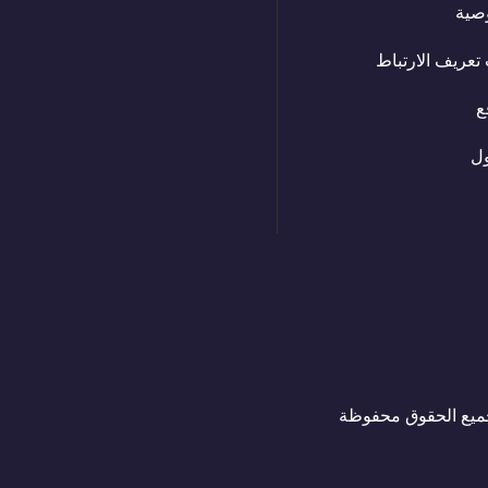
صية
تعريف الارتباط
ع
ل