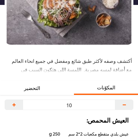
أكتشف وصفه لأكثر طبق شائع ومفضل في جميع انحاء العالم
مع أضافة لمسه مصرية. اللمسة اللى هتكون السبب في
ابتكار جديد مبهر. شوف الوصفة هنا.
المكوّنات
التحضير
+
−
العيش المحمص:
عيش بلدي متقطع مكعبات 2*2 سم
250 g