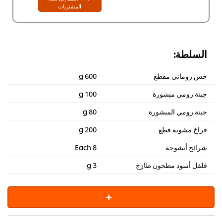
2,068.50 EGP
المشتريات
السلطة:
خس رومانى مقطع
600 g
جبنة رومي مبشورة
100 g
جبنة رومي المبشورة
80 g
فراخ مشوية قطع
200 g
شرائح أنشوجة
8 Each
فلفل أسود مطحون طازج
3 g