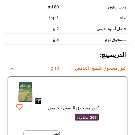
زيت زيتون
80 ml
ملح
1 tsp
فلفل أسود حصى
2 g
مسحوق ثوم
5 g
الدريسينج:
كنور مسحوق الليمون الحامض
10 g
كنور مسحوق الليمون الحامض
269
نقاط ولاء
كيس
كيس