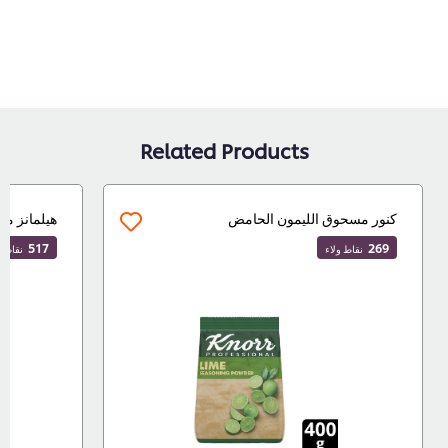
Related Products
كنور مسحوق الليمون الحامض
هيلمانز مايونيز ا
517
269
نقاط ولاء
نقاط ولاء