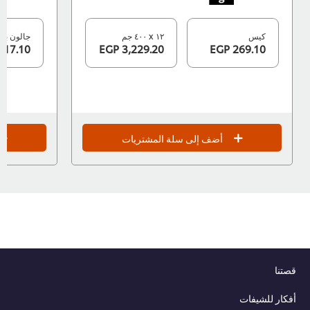
كيس
١٢ x ٤٠٠ جم
جالون بلاست
517.10 EGP
3,229.20 EGP
269.10 EGP
أضف إلى سلة المشتريات
قصتنا
أفكار للشيفات