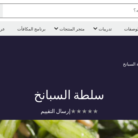
ه؟
لوصفات
تدريبات
متجر المنتجات
برنامج المكافأت
عر
السبانخ
سلطة السبانخ
لم
إرسال التقييم
يتم
تقديم
أي