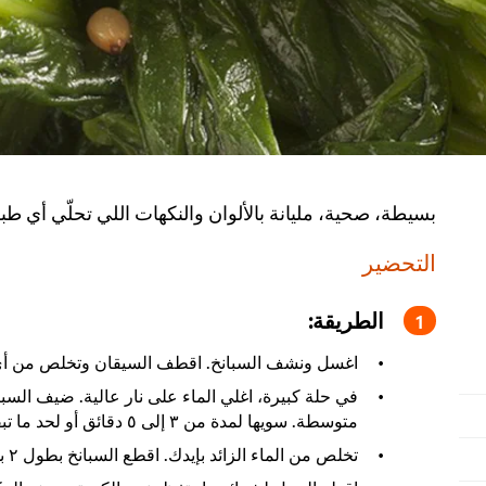
بسيطة، صحية، مليانة بالألوان والنكهات اللي تحلّي أي طب
التحضير
الطريقة:
اغسل ونشف السبانخ. اقطف السيقان وتخلص من أي 
في حلة كبيرة، اغلي الماء على نار عالية. ضيف السبا
متوسطة. سويها لمدة من ٣ إلى ٥ دقائق أو لحد ما تبقى طرية خضراء. صفيها.
تخلص من الماء الزائد بإيدك. اقطع السبانخ بطول ٢ بوصة وحطها في بولة كبيرة.