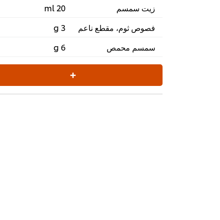
زيت سمسم
20 ml
فصوص ثوم، مقطع ناعم
3 g
سمسم محمص
6 g