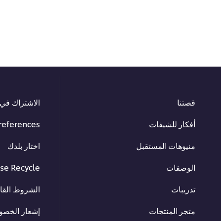
قصتنا
الاشتراك في 
أفكار للشيفات
references
منيوهات المستقبل
اختار بلدك
الوصفات
se Recycle
تدريبات
الشروط القان
متجر المنتجات
إشعار الخصو