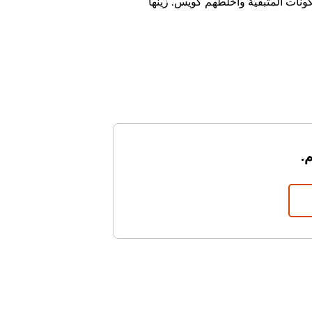
نات المتبقية واخلطهم كويس. زينها
.