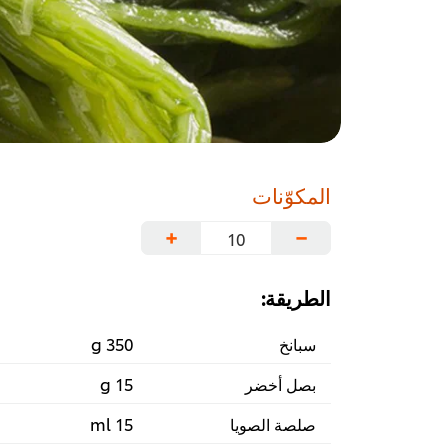
المكوّنات
+
−
الطريقة:
سبانخ
350 g
بصل أخضر
15 g
صلصة الصويا
15 ml