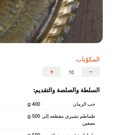
المكوّنات
+
−
السلطة والصلصة والتقديم:
حب الرمان
400 g
طماطم تشيرى مقطعه إلى
500 g
نصفين
طماطم تشيرى صفراء،
500 g