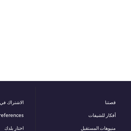
قصتنا
الاشتراك في 
أفكار للشيفات
references
منيوهات المستقبل
اختار بلدك