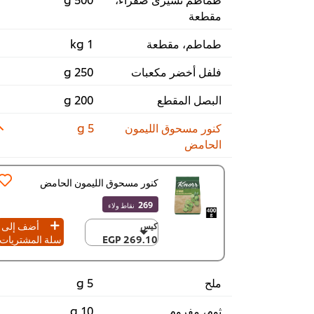
مقطعة
طماطم، مقطعة
1 kg
فلفل أخضر مكعبات
250 g
البصل المقطع
200 g
كنور مسحوق الليمون
5 g
الحامض
كنور مسحوق الليمون الحامض
269
نقاط ولاء
أضف إلى
كيس
كيس
269.10 EGP
سلة المشتريات
269.10 EGP
١٢ x ٤٠٠ جم
3,229.20 EGP
ملح
5 g
ثوم، مفروم
10 g