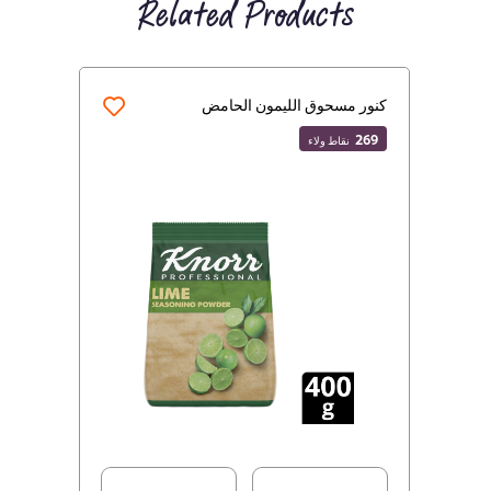
Related Products
كنور مسحوق الليمون الحامض
269
نقاط ولاء