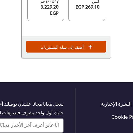
كيس
١٢ x ٤٠٠ جم
3,229.20
269.10 EGP
EGP
أضف إلى سلة المشتريات
النشرة الإخبارية
سجل معانا مجانًا علشان توصلك آخر
حليك أول واحد يشوف فيديوهات الت
Cookie P
أنا عايز أعرف آخر الأخبار مجانًا!