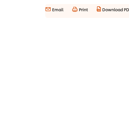
Email
Print
Download P