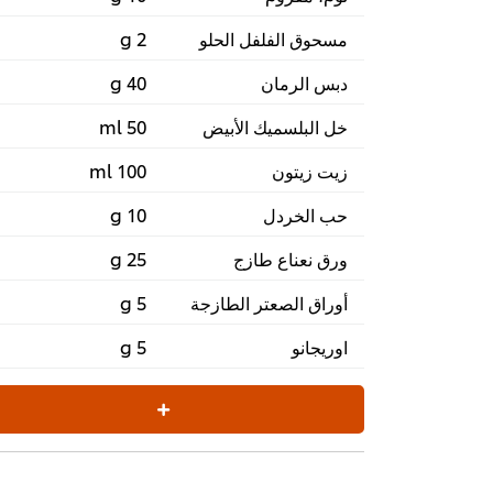
مسحوق الفلفل الحلو
2 g
دبس الرمان
40 g
خل البلسميك الأبيض
50 ml
زيت زيتون
100 ml
حب الخردل
10 g
ورق نعناع طازج
25 g
أوراق الصعتر الطازجة
5 g
اوريجانو
5 g