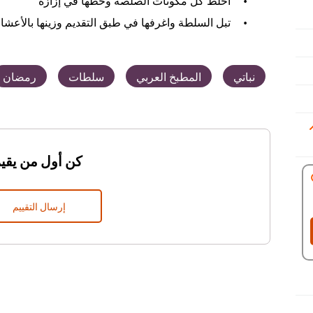
تبل السلطة واغرفها في طبق التقديم وزينها بالأعشا
نباتي
المطبخ العربي
سلطات
رمضان
كن أول من يقيم
إرسال التقييم