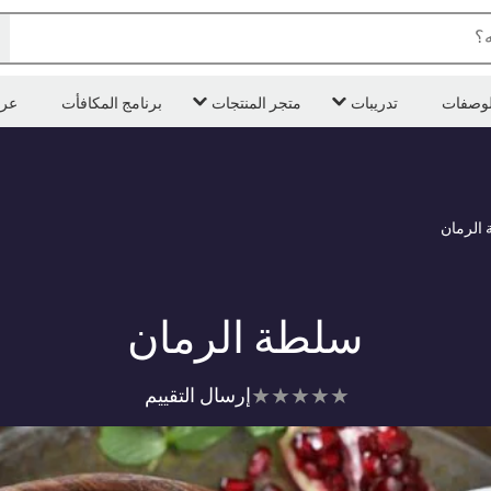
ه؟
لوصفات
تدريبات
متجر المنتجات
برنامج المكافأت
عر
الرمان
سلطة الرمان
لم
إرسال التقييم
يتم
تقديم
أي