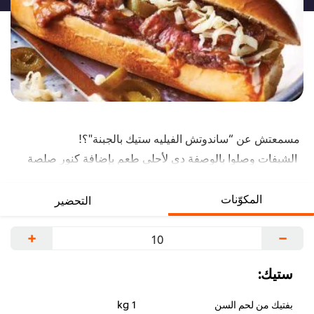
مسمعتش عن “ساندوتش الفيليه ستيك بالجبنة"؟!
الشيفات وصلوا بالوصفة دي لأحلى طعم بإضافة كنور صلصة
الجريفي. والنتيجة؟ نكهة لحمة أغني ولازم تجربها بنفسك!
المكوّنات
التحضير
+
−
ستيك:
بفتيك من لحم السن
1 kg