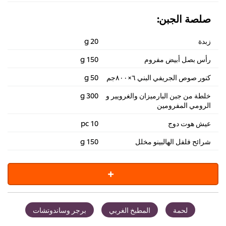
صلصة الجبن:
زبدة
20 g
رأس بصل أبيض مفروم
150 g
كنور صوص الجريفي البني ٦×٨٠٠جم
50 g
خلطة من جبن البارميزان والغرويير و
300 g
الرومي المفرومين
عيش هوت دوج
10 pc
شرائح فلفل الهالبينو مخلل
150 g
لحمة
المطبخ الغربي
برجر وساندوتشات