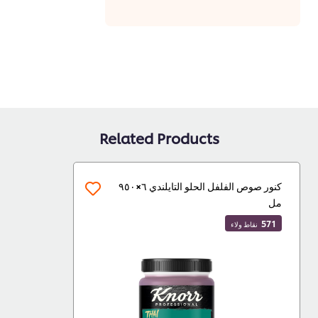
Related Products
كنور صوص الفلفل الحلو التايلندي ٦×٩٥٠
مل
571
نقاط ولاء