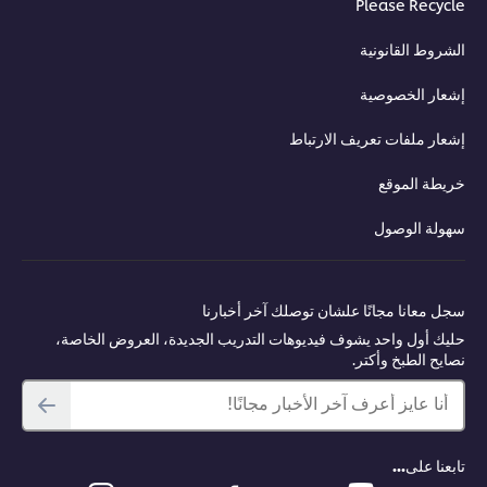
Please Recycle
الشروط القانونية
إشعار الخصوصية
إشعار ملفات تعريف الارتباط
خريطة الموقع
سهولة الوصول
سجل معانا مجانًا علشان توصلك آخر أخبارنا
حليك أول واحد يشوف فيديوهات التدريب الجديدة، العروض الخاصة،
نصايح الطبخ وأكتر.
أنا عايز أعرف آخر الأخبار مجانًا!
تابعنا على...