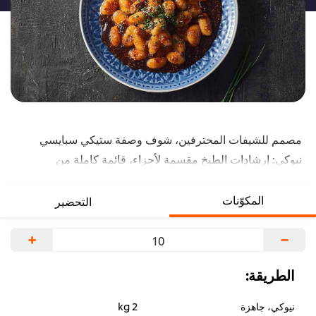
مصمم للشيفات المحترفين، شوف وصفة ستيكي سبايسي
نيوكي: إرشادات الطبخ مقسمة لأجزاء، قائمة كاملة من
المكونات المتخصصة، أسرار الشيف للتحضير. اتميز في
الوصفة دي مع منتجات مثل: صوص الفلفل الحلو التايلندي.
المكوّنات
التحضير
+
−
الطريقة:
نيوكي، جاهزة
2 kg