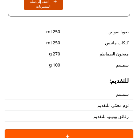
أضف إلى سلة
المشتريات
صويا صوص
250 ml
كيكاب مانيس
250 ml
معجون الطماطم
270 g
سمسم
100 g
للتقديم:
سمسم
ثوم معمّر، للتقديم
رقائق بونيتو، للتقديم