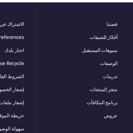
قصتنا
الاشتراك في 
أفكار للشيفات
references
منيوهات المستقبل
اختار بلدك
الوصفات
se Recycle
تدريبات
الشروط القان
متجر المنتجات
إشعار الخصو
برنامج المكافأت
إشعار ملفات 
عروض
خريطة الموق
سهولة الوصو