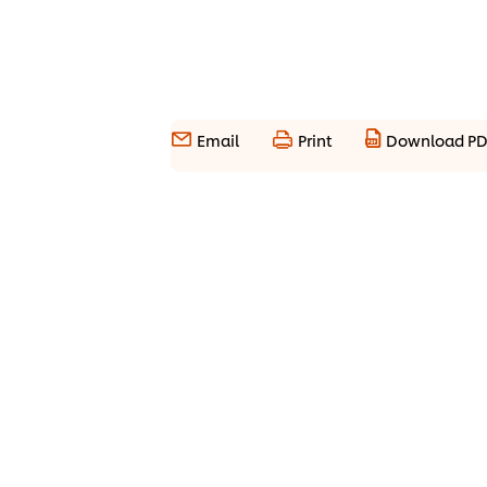
Email
Print
Download P