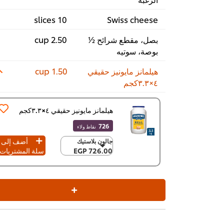
10 slices
Swiss cheese
بصل، مقطع شرائح ½
2.50 cup
بوصة، سوتيه
هيلمانز مايونيز حقيقي
1.50 cup
٤×٣.٣كجم
هيلمانز مايونيز حقيقي ٤×٣.٣كجم
726
نقاط ولاء
أضف إلى
جالون بلاستيك
جالون بلاستيك
726.00 EGP
سلة المشتريات
726.00 EGP
٤ x ٣.٣ كجم
2,903.80 EGP