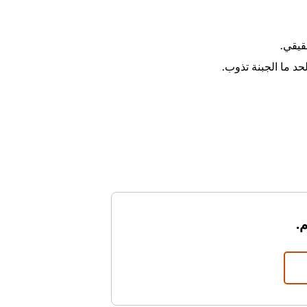
قيقي.
د ما الجبنة تذوب.
.