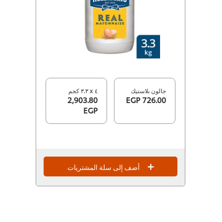
جالون بلاستيك
٤ x ٣.٣ كجم
2,903.80
726.00 EGP
EGP
أضف إلى سلة المشتريات