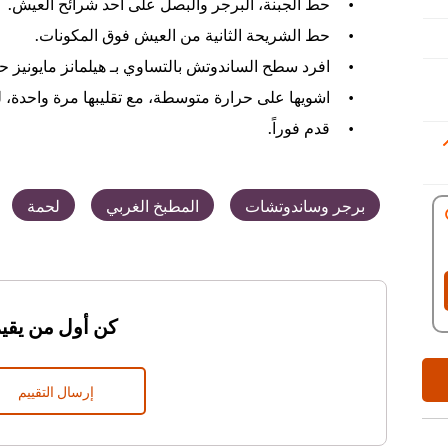
حط الجبنة، البرجر والبصل على أحد شرائح العيش.
حط الشريحة الثانية من العيش فوق المكونات.
افرد سطح الساندوتش بالتساوي بـ هيلمانز مايونيز ح
اشويها على حرارة متوسطة، مع تقليبها مرة واحدة، لح
قدم فوراً.
برجر وساندوتشات
المطبخ الغربي
لحمة
كن أول من يقيم
إرسال التقييم