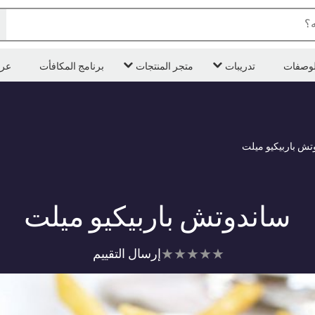
ه؟
لوصفات
تدريبات
متجر المنتجات
برنامج المكافأت
عر
تش باربيكيو ميلت
ساندوتش باربيكيو ميلت
لم
إرسال التقييم
يتم
تقديم
أي