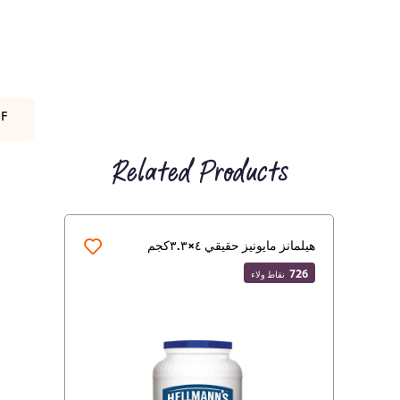
DF
Related Products
هيلمانز مايونيز حقيقي ٤×٣.٣كجم
726
نقاط ولاء