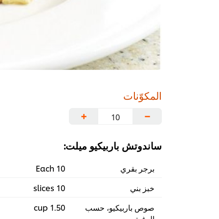
المكوّنات
+
−
ساندوتش باربيكيو ميلت:
برجر بقري
10 Each
خبز بني
10 slices
صوص باربيكيو، حسب
1.50 cup
الرغبة