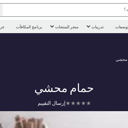
ه؟
لوصفات
تدريبات
متجر المنتجات
برنامج المكافأت
عر
 محشي
حمام محشي
لم
إرسال التقييم
يتم
تقديم
أي