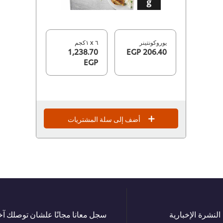
يوروكونتينر
٦ x ١كجم
1,238.70
206.40 EGP
EGP
أضف إلى سلة المشتريات
النشرة الإخبارية
سجل معانا مجانًا علشان توصلك آخر