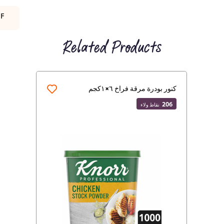
DF
Related Products
كنور بودرة مرقة فراخ ٦×١كجم
206
نقاط ولاء