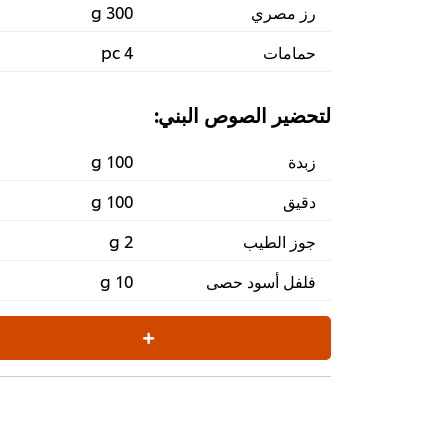
رز مصري
300 g
حمامات
4 pc
لتحضير الصوص البني:
زبدة
100 g
دقيق
100 g
جوز الطيب
2 g
فلفل أسود حصى
10 g