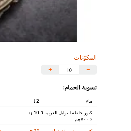
المكوّنات
+
−
تسوية الحمام:
ماء
2 l
كنور خلطة التوابل العربيه ٦
10 g
× ۷۰۰جم
كنور بودرة مرقة فراخ
30 g