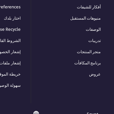
أفكار للشيفات
references
منيوهات المستقبل
اختار بلدك
الوصفات
se Recycle
تدريبات
الشروط القان
متجر المنتجات
إشعار الخصو
برنامج المكافأت
إشعار ملفات 
عروض
خريطة الموق
سهولة الوصو
Egypt