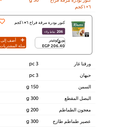
٦×١كجم
كنور بودرة مرقة فراخ ٦×١كجم
206
نقاط ولاء
أضف إلى
يوروكونتينر
يوروكونتينر
206.40 EGP
سلة المشتريات
206.40 EGP
٦ x ١كجم
1,238.70 EGP
ورقتا غار
3 pc
حبهان
3 pc
السمن
150 g
البصل المقطع
300 g
معجون الطماطم
200 g
عصير طماطم طازج
300 g