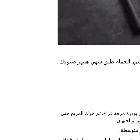
شي. الحمام طبق شهي هيبهر ضيوفك .
قة الفراخ بإضافة 2ل مياه و30 غ كنور بودرة مرقة فراخ. ثم حرك المزيج حتي
ا والحبهان.
 متوسطة.
ر الطماطم وسيبهم لمدة 5 دقايق.