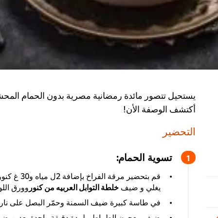
يستحيل تتصور مائدة رمضانية مصرية بدون الحمام المح
أكتشف الوصفة الأن!
التحضير
تسوية الحمام:
قم بتحضير مر
يغلي و ضيف
خلطة التوابل العربيه من كنور
وورق اللور
في طاسة كبيرة ضيف السمنة وحمّر البصل على نار
ضيف معجون الطماطم لمدة دقيقة واحدة بعدين ضيف عصي