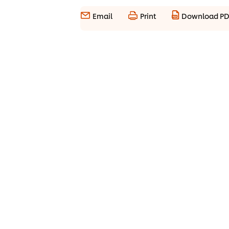
Email
Print
Download P