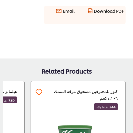
Email
Download PDF
Related Products
كنور للمحترفين مسحوق مرقة السمك
هيلمانز مايونيز حق
٦×١.١كجم
726
نقاط ولاء
244
نقاط ولاء