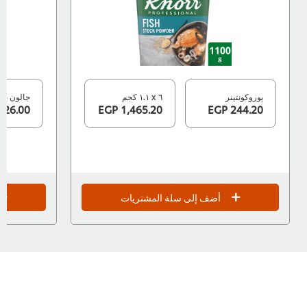
يوروكونتينر
٦ x ١.١ كجم
جالون بلاست
726.00 EGP
1,465.20 EGP
244.20 EGP
أضف إلى سلة المشتريات