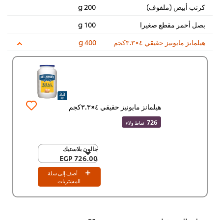
كرنب أبيض (ملفوف)
200 g
بصل أحمر مقطع صغيرا
100 g
هيلمانز مايونيز حقيقي ٤×٣.٣كجم
400 g
هيلمانز مايونيز حقيقي ٤×٣.٣كجم
726
نقاط ولاء
جالون بلاستيك
جالون بلاستيك
726.00 EGP
726.00 EGP
٤ x ٣.٣ كجم
أضف إلى سلة
2,903.80 EGP
المشتريات