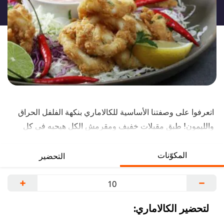
لهذا
اتعرفوا على وصفتنا الأساسية للكالاماري بنكهة الفلفل الحراق
والليمون! طبق مقبلات خفيف ومقرمش الكل هيحبه في كل
أنحاء العالم. نصيحة: نقع الكالاماري في الحليب قبل الطبخ
هيخليه لذيذ وطري.
المكوّنات
التحضير
+
−
لتحضير الكالاماري: