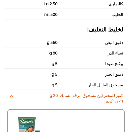
كاليمارى
2.50 kg
الحليب
500 ml
لخليط التغليف:
دقيق ابيض
560 g
نشاء الذر
80 g
بيكنج صودا
5 g
دقيق الخبز
5 g
مسحوق الفلفل الحار
5 g
كنور للمحترفين مسحوق مرقة السمك
20 g
٦×١.١كجم