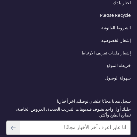
اختار بلدك
Please Recycle
الشروط القانونية
إشعار الخصوصية
إشعار ملفات تعريف الارتباط
خريطة الموقع
سهولة الوصول
سجل معانا مجانًا علشان توصلك آخر أخبارنا
حليك أول واحد يشوف فيديوهات التدريب الجديدة، العروض الخاصة،
نصايح الطبخ وأكتر.
أنا عايز أعرف آخر الأخبار مجانًا!