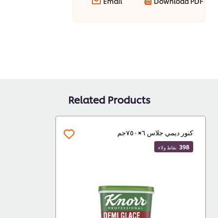
Email
Download PDF
Related Products
كنور ديمي جلاس ٦×٧٥٠جم
398
نقاط ولاء