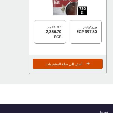
يوروكونتينر
٦ x ٧٥٠ جم
2,386.70
397.80 EGP
EGP
أضف إلى سلة المشتريات
قصتنا