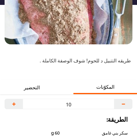
طريقه التتبيل د للحوم! شوف الوصفة الكاملة .
تلميح: الاستفادة من التتبيله الجافه هي إنك تقدرتجهزها بكميات.
حضر دفعة كبيرة وخزنها في وعاء محكم واستخدامها في أي
المكوّنات
التحضير
وقت!
+
−
الطريقة:
سكر بني غامق
60 g