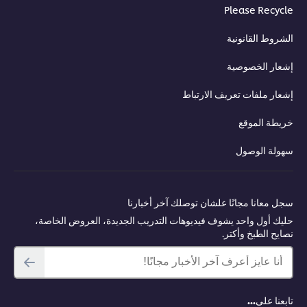
Please Recycle
الشروط القانونية
إشعار الخصوصية
إشعار ملفات تعريف الارتباط
خريطة الموقع
سهولة الوصول
سجل معانا مجانًا علشان توصلك آخر أخبارنا
حليك أول واحد يشوف فيديوهات التدريب الجديدة، العروض الخاصة،
نصايح الطبخ وأكتر.
أنا عايز أعرف آخر الأخبار مجانًا!
تابعنا على...