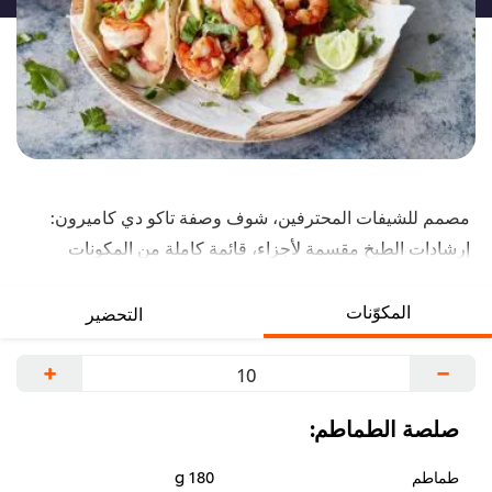
مصمم للشيفات المحترفين، شوف وصفة تاكو دي كاميرون:
إرشادات الطبخ مقسمة لأجزاء، قائمة كاملة من المكونات
المتخصصة، أسرار الشيف للتحضير. اتميز في الوصفة دي مع
منتجات مثل: هيلمانز مايونيز حقيقي.
المكوّنات
التحضير
+
−
صلصة الطماطم:
طماطم
180 g