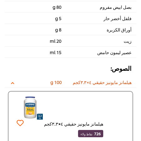
بصل ابيض مفروم
80 g
فلفل أخضر حار
5 g
أوراق الكزبرة
8 g
زيت
20 ml
عصير ليمون حامض
15 ml
الصوص:
هيلمانز مايونيز حقيقي ٤×٣.٣كجم
100 g
هيلمانز مايونيز حقيقي ٤×٣.٣كجم
726
نقاط ولاء