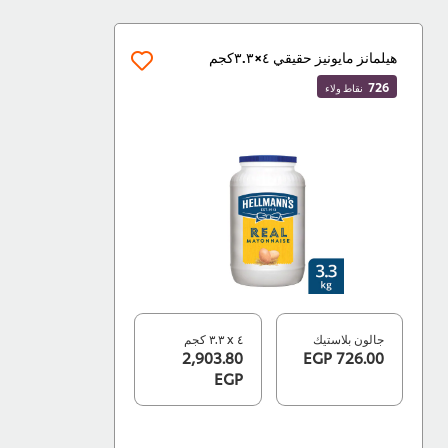
هيلمانز مايونيز حقيقي ٤×٣.٣كجم
726
نقاط ولاء
جالون بلاستيك
٤ x ٣.٣ كجم
2,903.80
726.00 EGP
EGP