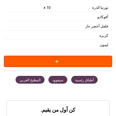
تورتيا الذرة
10 x
أفوكادو
فلفل أخضر حار
كزبرة
ليمون
أطباق رئسية
سيفوود
المطبخ الغربي
كن أول من يقيم.