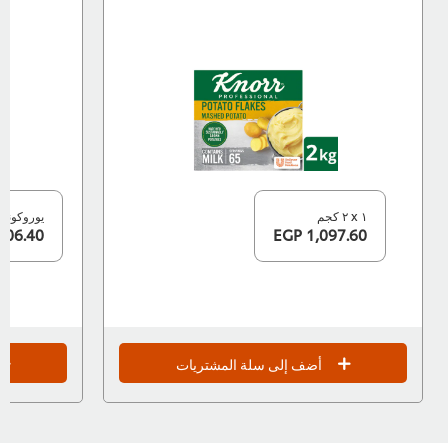
١ x ٢ كجم
يوروكونتينر
206.40 EGP
1,097.60 EGP
أضف إلى سلة المشتريات