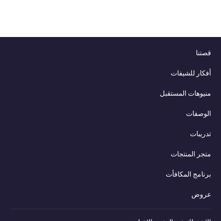
قصتنا
أفكار للشيفات
منيوهات المستقبل
الوصفات
تدريبات
متجر المنتجات
برنامج المكافأت
عروض