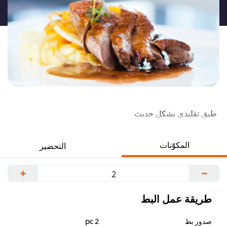
لهذا
طبق تقليدي بشكل حديث
المكوّنات
التحضير
+
−
طريقة عمل البط
صدور بط
2 pc