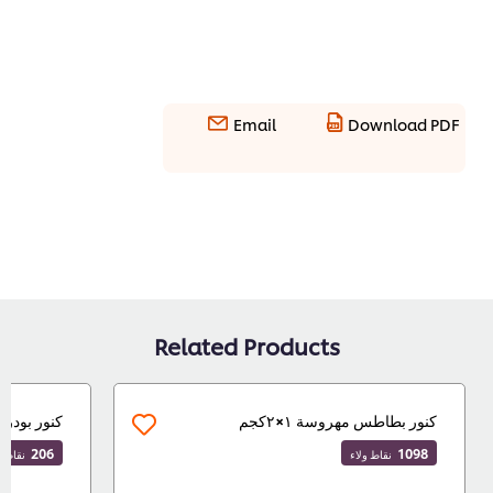
Email
Download PDF
Related Products
كنور بطاطس مهروسة ١×٢كجم
كنور بودرة مرقة 
206
1098
نقاط ولاء
نقاط ولاء