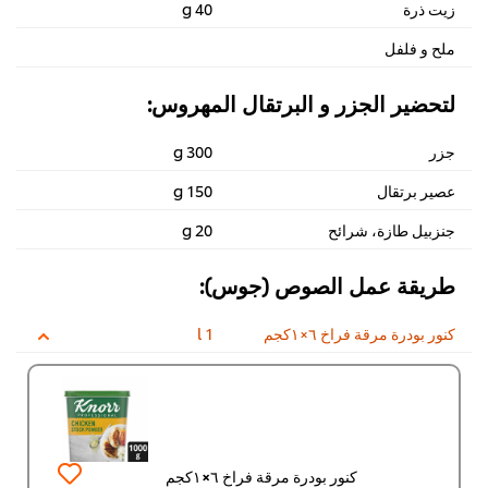
زيت ذرة
40 g
ملح و فلفل
لتحضير الجزر و البرتقال المهروس:
جزر
300 g
عصير برتقال
150 g
جنزبيل طازة، شرائح
20 g
طريقة عمل الصوص (جوس):
كنور بودرة مرقة فراخ ٦×١كجم
1 l
كنور بودرة مرقة فراخ ٦×١كجم