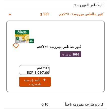
للبطاطس المهروسة:
كنور بطاطس مهروسة ١×٢كجم
500 g
كنور بطاطس مهروسة ١×٢كجم
1098
نقاط ولاء
١ x ٢ كجم
١ x ٢ كجم
1,097.60 EGP
1,097.60 EGP
أضف إلى سلة
المشتريات
كزبرة طازجة مفرومة ناعماً
10 g