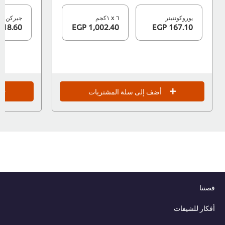
يوروكونتينر
٦ x ١كجم
جيركن بلاست
318.60 EGP
1,002.40 EGP
167.10 EGP
أضف إلى سلة المشتريات
قصتنا
أفكار للشيفات