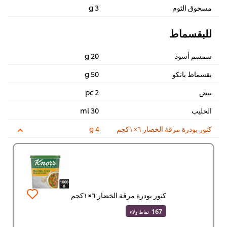
مسحوق الثوم
3 g
للبقسماط
سمسم أسود
20 g
بقسماط بانكو
50 g
بيض
2 pc
الحليب
30 ml
كنور بودرة مرقة الخضار ٦×١كجم
4 g
كنور بودرة مرقة الخضار ٦×١كجم
167
نقاط ولاء