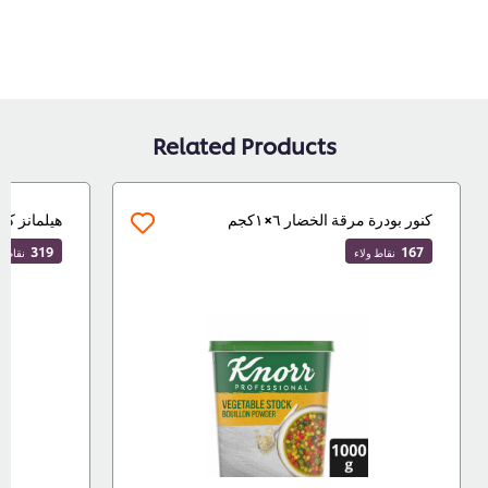
Related Products
كنور بودرة مرقة الخضار ٦×١كجم
هيلمانز كاتشاب ٥
319
167
نقاط ولاء
نقاط ولاء